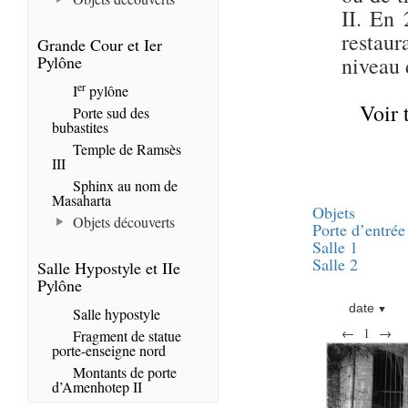
II. En 
restaur
Grande Cour et Ier
Pylône
niveau 
er
I
pylône
Voir 
Porte sud des
bubastites
Temple de Ramsès
III
Sphinx au nom de
Masaharta
Objets
Objets découverts
Porte d’entrée
Salle 1
Salle 2
Salle Hypostyle et IIe
Pylône
date
Salle hypostyle
←
1
→
Fragment de statue
porte-enseigne nord
Montants de porte
d’Amenhotep II