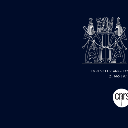
pylône
e
Cour axiale du V
pylône, avant-porte du
e
VI
pylône
e
VI
pylône
e
Cour axiale du VI
pylône
e
Cour nord du VI
pylône
e
Cour sud du VI
pylône
Objets découverts
18 916 811 visites - 132
21 665 197 
Zone Centrale du Temple
Chapelle de
Kamoutef
Chapelle de Philippe
Arrhidée
Portique du
sanctuaire de la barque
« Palais de Maât »