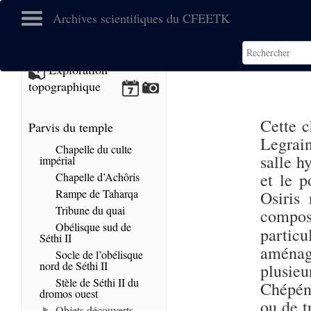
Archives scientifiques du CFEETK
Exploration
topographique
Cette c
Parvis du temple
Legrain
Chapelle du culte
salle h
impérial
et le p
Chapelle d’Achôris
Rampe de Taharqa
Osiris
Tribune du quai
compos
Obélisque sud de
particu
Séthi II
aménage
Socle de l’obélisque
nord de Séthi II
plusie
Stèle de Séthi II du
Chépéno
dromos ouest
ou de t
Objets découverts