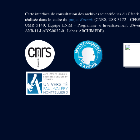
Objets découverts
Cette interface de consultation des archives scientifiques du Cfeetk 
Zone de l'Akhmenou
réalisée dans le cadre du
projet
Karnak
(CNRS, USR 3172 - CFEE
UMR 5140, Équipe ENiM - Programme « Investissement d’Aven
Salle des fêtes «
ANR-11-LABX-0032-01 Labex ARCHIMEDE)
Heret-ib »
Autel de la salle
solaire
Base de statue
Base de statue de
Thoutmosis III
Base et pieds d’un
groupe statuaire
Fragment inférieur
de statue de Thoutmosis
III présentant un autel à
libation
Statue agenouillée
Table d’offrandes de
Thoutmosis III
Objets découverts