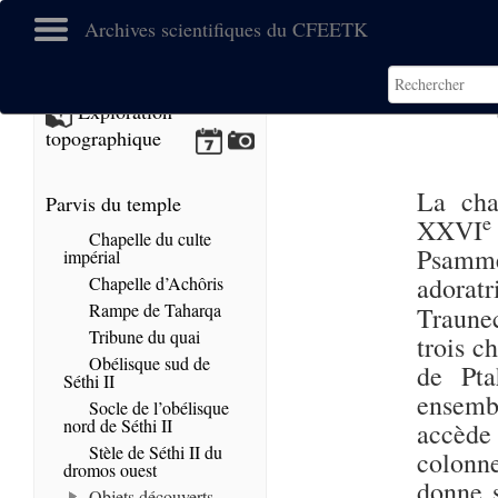
Archives scientifiques du CFEETK
Exploration
topographique
La cha
Parvis du temple
e
XXVI
Chapelle du culte
Psammé
impérial
adoratr
Chapelle d’Achôris
Rampe de Taharqa
Traune
Tribune du quai
trois c
Obélisque sud de
de Pta
Séthi II
ensemb
Socle de l’obélisque
nord de Séthi II
accède
Stèle de Séthi II du
colonne
dromos ouest
donne s
Objets découverts