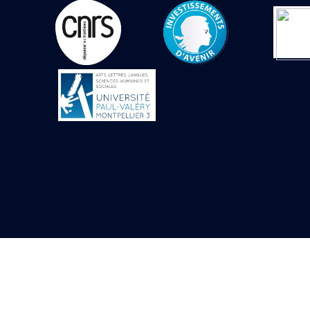
Mur extérieur de
Thoutmosis III
Magasin nord 2
(MN2)
Mur extérieur de
Thoutmosis III
Zone Solaire de l'Est
Colonnade orientale
de Taharqa
Temple de l’est de
Ramsès II
Zone Osirienne de l'Est
Chapelle
anépigraphe avec
claustrum
Chapelle d’Osiris
Heqa-djet
Objets découverts