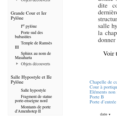
dite c
derniè
Grande Cour et Ier
Pylône
structu
salle h
er
I
pylône
la chap
Porte sud des
bubastites
donner 
Temple de Ramsès
III
Voir 
Sphinx au nom de
Masaharta
Objets découverts
Salle Hypostyle et IIe
Pylône
Chapelle de cu
Cour à portiq
Salle hypostyle
Eléments non 
Fragment de statue
Porte B
porte-enseigne nord
Porte d’entrée
Montants de porte
d’Amenhotep II
date