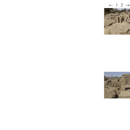
Statue d’un roi
agenouillé présentant
←
1
2
→
une table d’offrandes de
Séthi II
Statue porte-
enseigne de Séthi II
Statue porte-
enseigne de Séthi II
Stèle de la campagne
nubienne de
Psammétique II
Objets découverts
Zone des Pylônes
Centraux
e
III
pylône
« Porte » de Ramsès
IX
e
IV
pylône
e
Cour nord du IV
pylône
e
Cour sud du IV