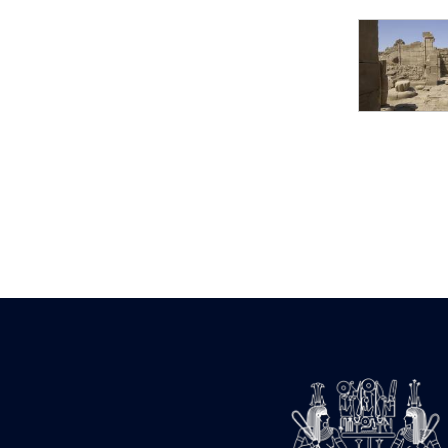
pylône
e
Cour axiale du V
pylône, avant-porte du
e
VI
pylône
e
VI
pylône
e
Cour axiale du VI
pylône
e
Cour nord du VI
pylône
e
Cour sud du VI
pylône
Objets découverts
Zone Centrale du Temple
Chapelle de
Kamoutef
Chapelle de Philippe
Arrhidée
Portique du
sanctuaire de la barque
« Palais de Maât »