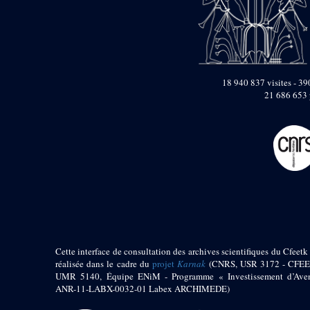
Objets découverts
Zone de l'Akhmenou
Salle des fêtes «
Heret-ib »
18 940 837 visites - 390
Autel de la salle
21 686 653 
solaire
Base de statue
Base de statue de
Thoutmosis III
Base et pieds d’un
groupe statuaire
Fragment inférieur
de statue de Thoutmosis
III présentant un autel à
libation
Statue agenouillée
Cette interface de consultation des archives scientifiques du Cfeetk 
Table d’offrandes de
réalisée dans le cadre du
projet
Karnak
(CNRS, USR 3172 - CFEE
Thoutmosis III
UMR 5140, Équipe ENiM - Programme « Investissement d’Aven
Objets découverts
ANR-11-LABX-0032-01 Labex ARCHIMEDE)