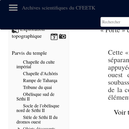
Archives scientifiques du CFEETK
« Porte »
Exploration
topographique
Cette «
Parvis du temple
séparan
Chapelle du culte
appuyée
impérial
ouest 
Chapelle d’Achôris
Rampe de Taharqa
soubass
Tribune du quai
de la 
Obélisque sud de
élément
Séthi II
Socle de l’obélisque
nord de Séthi II
Voir 
Stèle de Séthi II du
dromos ouest
Objets découverts