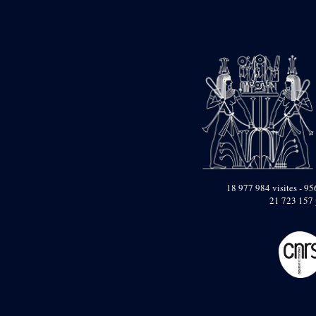
pylône
e
Cour axiale du V
pylône, avant-porte du
e
VI
pylône
e
VI
pylône
e
Cour axiale du VI
pylône
e
Cour nord du VI
pylône
e
Cour sud du VI
pylône
Objets découverts
18 977 984 visites - 956
Zone Centrale du Temple
21 723 157 
Chapelle de
Kamoutef
Chapelle de Philippe
Arrhidée
Portique du
sanctuaire de la barque
« Palais de Maât »