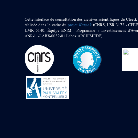
Objets découverts
Zone de l'Akhmenou
Cette interface de consultation des archives scientifiques du Cfeetk 
réalisée dans le cadre du
projet
Karnak
(CNRS, USR 3172 - CFEE
Salle des fêtes «
UMR 5140, Équipe ENiM - Programme « Investissement d’Aven
Heret-ib »
ANR-11-LABX-0032-01 Labex ARCHIMEDE)
Autel de la salle
solaire
Base de statue
Base de statue de
Thoutmosis III
Base et pieds d’un
groupe statuaire
Fragment inférieur
de statue de Thoutmosis
III présentant un autel à
libation
Statue agenouillée
Table d’offrandes de
Thoutmosis III
Objets découverts