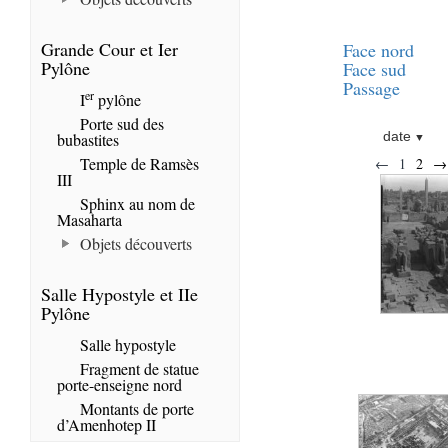
Grande Cour et Ier
Face nord
Pylône
Face sud
Passage
er
I
pylône
Porte sud des
date
bubastites
Temple de Ramsès
←
1
2
→
III
Sphinx au nom de
Masaharta
Objets découverts
Salle Hypostyle et IIe
Pylône
Salle hypostyle
Fragment de statue
porte-enseigne nord
Montants de porte
d’Amenhotep II