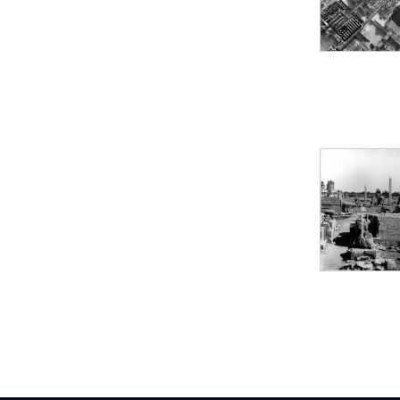
Statue d’un roi
agenouillé présentant
une table d’offrandes de
Séthi II
Statue porte-
enseigne de Séthi II
Statue porte-
enseigne de Séthi II
Stèle de la campagne
nubienne de
Psammétique II
Objets découverts
Zone des Pylônes
Centraux
e
III
pylône
« Porte » de Ramsès
IX
e
IV
pylône
e
Cour nord du IV
pylône
e
Cour sud du IV