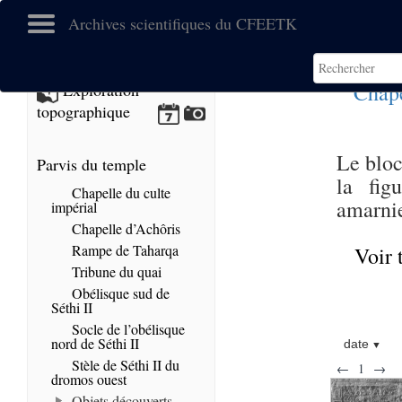
Archives scientifiques du CFEETK
Chape
Exploration
topographique
Le bloc
Parvis du temple
la fig
Chapelle du culte
amarni
impérial
Chapelle d’Achôris
Rampe de Taharqa
Voir 
Tribune du quai
Obélisque sud de
Séthi II
Socle de l’obélisque
nord de Séthi II
date
Stèle de Séthi II du
←
1
→
dromos ouest
Objets découverts