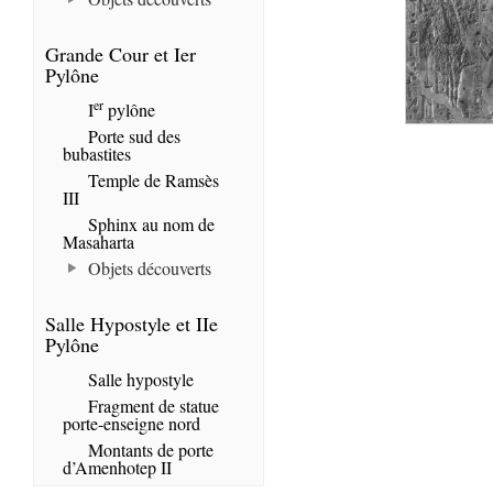
Grande Cour et Ier
Pylône
er
I
pylône
Porte sud des
bubastites
Temple de Ramsès
III
Sphinx au nom de
Masaharta
Objets découverts
Salle Hypostyle et IIe
Pylône
Salle hypostyle
Fragment de statue
porte-enseigne nord
Montants de porte
d’Amenhotep II