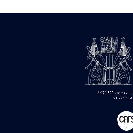
Statue d’un roi
agenouillé présentant
une table d’offrandes de
Séthi II
Statue porte-
enseigne de Séthi II
Statue porte-
enseigne de Séthi II
Stèle de la campagne
nubienne de
Psammétique II
Objets découverts
Zone des Pylônes
Centraux
e
III
pylône
18 979 527 visites - 111
21 724 529 
« Porte » de Ramsès
IX
e
IV
pylône
e
Cour nord du IV
pylône
e
Cour sud du IV