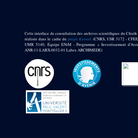
pylône
e
Cour axiale du V
pylône, avant-porte du
e
VI
pylône
e
VI
pylône
e
Cour axiale du VI
Cette interface de consultation des archives scientifiques du Cfeetk 
pylône
réalisée dans le cadre du
projet
Karnak
(CNRS, USR 3172 - CFEE
UMR 5140, Équipe ENiM - Programme « Investissement d’Aven
e
Cour nord du VI
ANR-11-LABX-0032-01 Labex ARCHIMEDE)
pylône
e
Cour sud du VI
pylône
Objets découverts
Zone Centrale du Temple
Chapelle de
Kamoutef
Chapelle de Philippe
Arrhidée
Portique du
sanctuaire de la barque
« Palais de Maât »