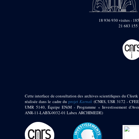
pylône
e
Cour axiale du V
pylône, avant-porte du
e
VI
pylône
18 936 930 visites - 185
e
21 683 155 
VI
pylône
e
Cour axiale du VI
pylône
e
Cour nord du VI
pylône
e
Cour sud du VI
pylône
Objets découverts
Zone Centrale du Temple
Cette interface de consultation des archives scientifiques du Cfeetk 
Chapelle de
Kamoutef
réalisée dans le cadre du
projet
Karnak
(CNRS, USR 3172 - CFEE
UMR 5140, Équipe ENiM - Programme « Investissement d’Aven
Chapelle de Philippe
ANR-11-LABX-0032-01 Labex ARCHIMEDE)
Arrhidée
Portique du
sanctuaire de la barque
« Palais de Maât »