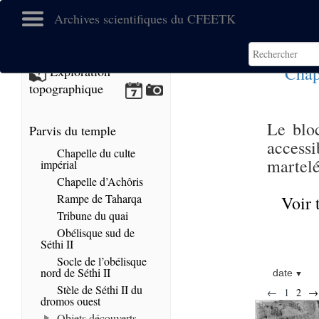
Archives scientifiques du CFEETK
Chap
Exploration
topographique
Le bloc
Parvis du temple
accessi
Chapelle du culte
martelé
impérial
Chapelle d’Achôris
Rampe de Taharqa
Voir 
Tribune du quai
Obélisque sud de
Séthi II
Socle de l’obélisque
nord de Séthi II
date
Stèle de Séthi II du
←
1
2
→
dromos ouest
Objets découverts