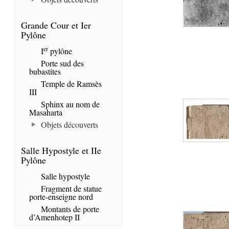
Grande Cour et Ier
Pylône
er
I
pylône
Porte sud des
bubastites
Temple de Ramsès
III
Sphinx au nom de
Masaharta
Objets découverts
Salle Hypostyle et IIe
Pylône
Salle hypostyle
Fragment de statue
porte-enseigne nord
Montants de porte
d’Amenhotep II