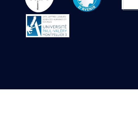
Objets découverts
Zone de l'Akhmenou
Salle des fêtes «
Heret-ib »
Autel de la salle
solaire
Base de statue
Base de statue de
Thoutmosis III
Base et pieds d’un
groupe statuaire
Fragment inférieur
de statue de Thoutmosis
III présentant un autel à
libation
Statue agenouillée
Table d’offrandes de
Thoutmosis III
Objets découverts