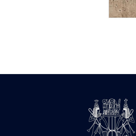
Statue d’un roi
agenouillé présentant
une table d’offrandes de
Séthi II
Statue porte-
enseigne de Séthi II
Statue porte-
enseigne de Séthi II
Stèle de la campagne
nubienne de
Psammétique II
Objets découverts
Zone des Pylônes
Centraux
e
III
pylône
« Porte » de Ramsès
IX
e
IV
pylône
e
Cour nord du IV
pylône
e
Cour sud du IV