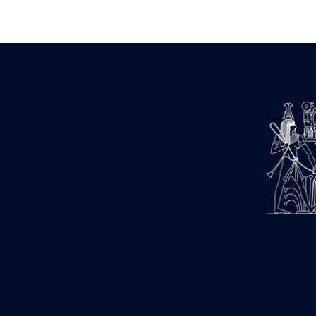
Zone des Pylônes Centraux
e
III
pylône
« Porte » de Ramsès IX
e
IV
pylône
e
Cour nord du IV
pylône
e
Cour sud du IV
pylône
e
Cour axiale du V
pylône, avant-
e
porte du VI
pylône
e
VI
pylône
e
Cour axiale du VI
pylône
e
Cour nord du VI
pylône
e
Cour sud du VI
pylône
Objets découverts
Zone Centrale du Temple
Chapelle de Kamoutef
Chapelle de Philippe Arrhidée
Portique du sanctuaire de la