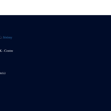
K :
Jérémy
K - Centre
te(s)