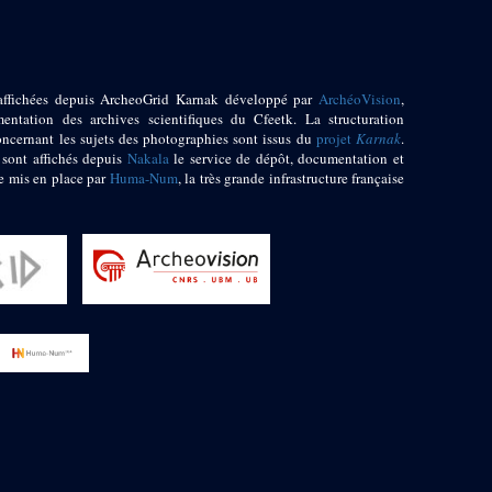
affichées depuis ArcheoGrid Karnak développé par
ArchéoVision
,
entation des archives scientifiques du Cfeetk. La structuration
oncernant les sujets des photographies sont issus du
projet
Karnak
.
 sont affichés depuis
Nakala
le service de dépôt, documentation et
e mis en place par
Huma-Num
, la très grande infrastructure française