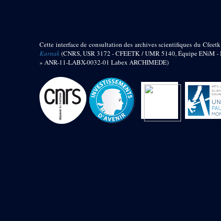
barque
« Palais de Maât »
Objets découverts
Cette interface de consultation des archives scientifiques du Cfeetk
Zone de l'Akhmenou
Karnak
(CNRS, USR 3172 - CFEETK / UMR 5140, Équipe ENiM - Pr
» ANR-11-LABX-0032-01 Labex ARCHIMEDE)
Salle des fêtes « Heret-ib »
Autel de la salle solaire
Base de statue
Base de statue de Thoutmosis III
Base et pieds d’un groupe
statuaire
Fragment inférieur de statue de
Thoutmosis III présentant un autel à
libation
Statue agenouillée
Table d’offrandes de Thoutmosis
III
Objets découverts
Mur extérieur de Thoutmosis III