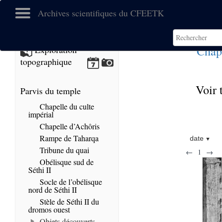
Archives scientifiques du CFEETK
Chape
Exploration
topographique
Voir 
Parvis du temple
Chapelle du culte
impérial
Chapelle d’Achôris
Rampe de Taharqa
date
Tribune du quai
←
1
→
Obélisque sud de
Séthi II
Socle de l’obélisque
nord de Séthi II
Stèle de Séthi II du
dromos ouest
Objets découverts