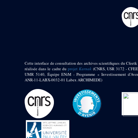
pylône
e
Cour axiale du V
pylône, avant-porte du
e
VI
pylône
e
VI
pylône
e
Cour axiale du VI
pylône
e
Cour nord du VI
pylône
e
Cour sud du VI
pylône
Cette interface de consultation des archives scientifiques du Cfeetk 
réalisée dans le cadre du
projet
Karnak
(CNRS, USR 3172 - CFEE
Objets découverts
UMR 5140, Équipe ENiM - Programme « Investissement d’Aven
ANR-11-LABX-0032-01 Labex ARCHIMEDE)
Zone Centrale du Temple
Chapelle de
Kamoutef
Chapelle de Philippe
Arrhidée
Portique du
sanctuaire de la barque
« Palais de Maât »