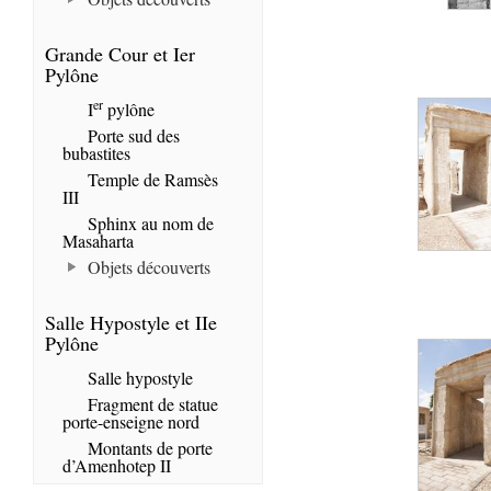
Grande Cour et Ier
Pylône
er
I
pylône
Porte sud des
bubastites
Temple de Ramsès
III
Sphinx au nom de
Masaharta
Objets découverts
Salle Hypostyle et IIe
Pylône
Salle hypostyle
Fragment de statue
porte-enseigne nord
Montants de porte
d’Amenhotep II