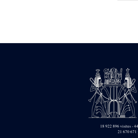
Statue d’un roi
agenouillé présentant
une table d’offrandes de
Séthi II
Statue porte-
enseigne de Séthi II
Statue porte-
enseigne de Séthi II
Stèle de la campagne
nubienne de
Psammétique II
Objets découverts
Zone des Pylônes
Centraux
e
III
pylône
« Porte » de Ramsès
IX
e
IV
pylône
e
Cour nord du IV
18 922 896 visites - 44
pylône
21 670 671 
e
Cour sud du IV