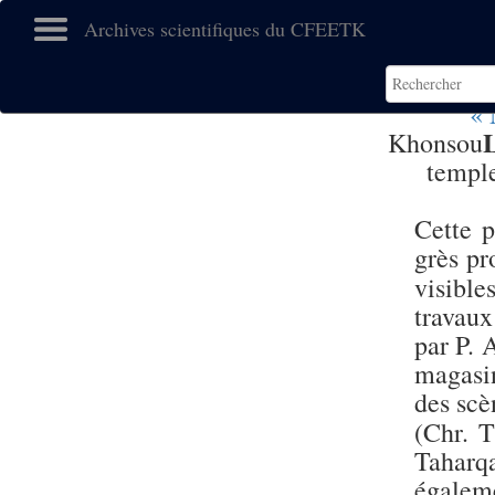
Archives scientifiques du CFEETK
« 
Khonsou
templ
Cette p
grès pr
visible
travaux
par P. 
magasin
des scè
(Chr. 
Taharq
égalem