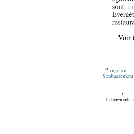
sont i
Evergè
restaur
Voir 
er
1
registre
Soubassement
←
→
Unknown colum