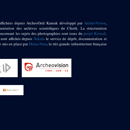
affichées depuis ArcheoGrid Karnak développé par
ArchéoVision
,
entation des archives scientifiques du Cfeetk. La structuration
oncernant les sujets des photographies sont issus du
projet
Karnak
.
 sont affichés depuis
Nakala
le service de dépôt, documentation et
e mis en place par
Huma-Num
, la très grande infrastructure française