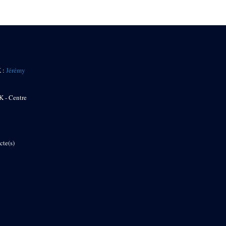
K :
Jérémy
K - Centre
cte(s)