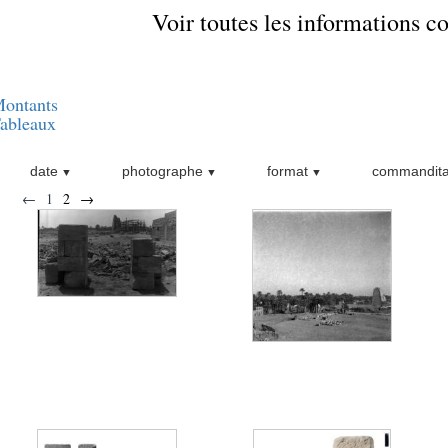
Voir toutes les informations 
ontants
ableaux
date
photographe
format
commandita
←
1
2
→