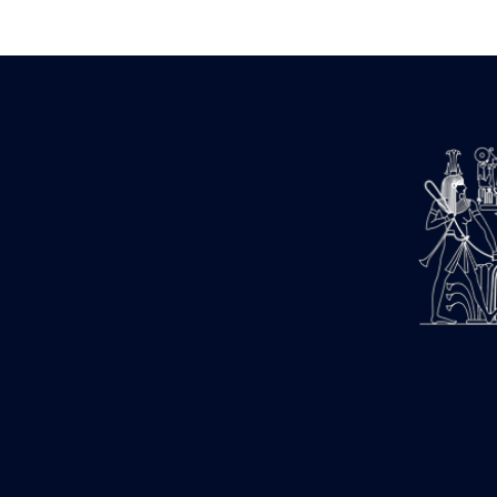
barque
« Palais de Maât »
Objets découverts
Zone de l'Akhmenou
Salle des fêtes « Heret-ib »
Autel de la salle solaire
Base de statue
Base de statue de Thoutmosis III
Base et pieds d’un groupe
statuaire
Fragment inférieur de statue de
Thoutmosis III présentant un autel à
libation
Statue agenouillée
Table d’offrandes de Thoutmosis
III
Objets découverts
Mur extérieur de Thoutmosis III