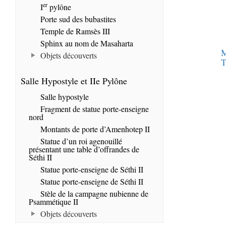
er
I
pylône
Porte sud des bubastites
Temple de Ramsès III
Sphinx au nom de Masaharta
M
Objets découverts
T
Salle Hypostyle et IIe Pylône
Salle hypostyle
Fragment de statue porte-enseigne
nord
Montants de porte d’Amenhotep II
Statue d’un roi agenouillé
présentant une table d’offrandes de
Séthi II
Statue porte-enseigne de Séthi II
Statue porte-enseigne de Séthi II
Stèle de la campagne nubienne de
Psammétique II
Objets découverts