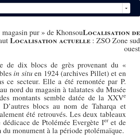
Localisation de
« magasin pur » de Khonsou
Localisation actuelle
aut
:
ZSO Zone sud
ouest
le de dix blocs de grès provenant du «
in situ
ibles
en 1924 (archives Pillet) et en
s ce secteur. Elle a été remontée par P.
 au nord du magasin à talatates du Musée
e
s des montants semble datée de la XXV
. D’autres blocs au nom de Taharqa et
alement été retrouvés. Les deux tableaux
er
ne dédicace de Ptolémée Evergète I
et de
on du monument à la période ptolémaïque.