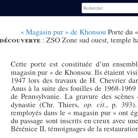
« Magasin pur » de Khonsou
Porte du 
découverte
:
ZSO Zone sud ouest, temple h
Cette porte est constituée d’un ensemb
magasin pur » de Khonsou. Ils étaient vis
1947 lors des travaux de H. Chevrier dan
Anus à la suite des fouilles de 1968-1969
de Pennsylvanie. La gravure des scène
op. cit.
dynastie (Chr. Thiers,
, p. 393)
remployés dans le « magasin pur » ont ég
du passage sont inscrits en creux avec u
Bérénice II, témoignages de la restaurati