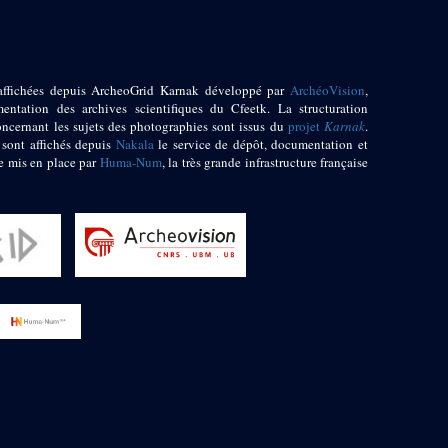
affichées depuis ArcheoGrid Karnak développé par
ArchéoVision
,
entation des archives scientifiques du Cfeetk. La structuration
oncernant les sujets des photographies sont issus du
projet
Karnak
.
 sont affichés depuis
Nakala
le service de dépôt, documentation et
e mis en place par
Huma-Num
, la très grande infrastructure française