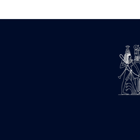
Zone des Pylônes Centraux
e
III
pylône
« Porte » de Ramsès IX
e
IV
pylône
e
Cour nord du IV
pylône
e
Cour sud du IV
pylône
e
Cour axiale du V
pylône, avant-
e
porte du VI
pylône
e
VI
pylône
e
Cour axiale du VI
pylône
e
Cour nord du VI
pylône
e
Cour sud du VI
pylône
Objets découverts
Zone Centrale du Temple
Chapelle de Kamoutef
Chapelle de Philippe Arrhidée
Portique du sanctuaire de la