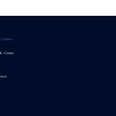
K :
Jérémy
K - Centre
te(s)