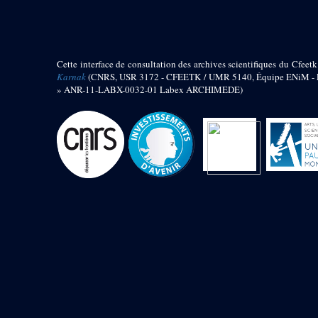
barque
« Palais de Maât »
Objets découverts
Cette interface de consultation des archives scientifiques du Cfeetk
Zone de l'Akhmenou
Karnak
(CNRS, USR 3172 - CFEETK / UMR 5140, Équipe ENiM - Pr
» ANR-11-LABX-0032-01 Labex ARCHIMEDE)
Salle des fêtes « Heret-ib »
Autel de la salle solaire
Base de statue
Base de statue de Thoutmosis III
Base et pieds d’un groupe
statuaire
Fragment inférieur de statue de
Thoutmosis III présentant un autel à
libation
Statue agenouillée
Table d’offrandes de Thoutmosis
III
Objets découverts
Mur extérieur de Thoutmosis III