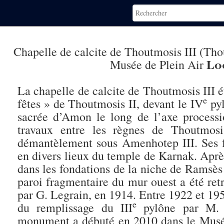
Chapelle de calcite de Thoutmosis III (Tho
Lo
Musée de Plein Air
La chapelle de calcite de Thoutmosis III ét
e
fêtes » de Thoutmosis II, devant le IV
pyl
sacrée d’Amon le long de l’axe processio
travaux entre les règnes de Thoutmos
démantèlement sous Amenhotep III. Ses 
en divers lieux du temple de Karnak. Apr
dans les fondations de la niche de Ramsès
paroi fragmentaire du mur ouest a été ret
par G. Legrain, en 1914. Entre 1922 et 195
e
du remplissage du III
pylône par M. P
monument a débuté en 2010 dans le Musée 