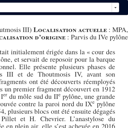
Localisation actuelle
utmosis III)
:
MPA,
calisation d’origine
:
Parvis du IVe pylône
ait initialement érigée dans la « cour des
ône, et servait de reposoir pour la barque
nnel. Elle présente plusieurs phases de
is III et de Thoutmosis IV, avant son
fragments ont été découverts réemployés
ès un premier fragment découvert en 1912
er
e
 I
du môle sud du II
pylône, une grande
e
rouvée contre la paroi nord du IX
pylône
4, plusieurs blocs ont été ensuite dégagés
illet et H. Chevrier. L’anastylose du
en plein air, elle s’est achevée en 2016