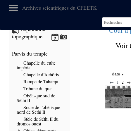
Archives scientifiques du CFEETK
Cour à 
Exploration
topographique
Voir 
Parvis du temple
Chapelle du culte
impérial
Chapelle d’Achôris
date
Rampe de Taharqa
←
1
2
→
Tribune du quai
Obélisque sud de
Séthi II
Socle de l’obélisque
nord de Séthi II
Stèle de Séthi II du
dromos ouest
Objets découverts