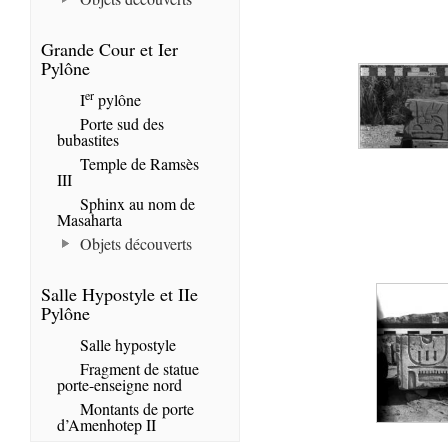
Grande Cour et Ier
Pylône
er
I
pylône
Porte sud des
bubastites
Temple de Ramsès
III
Sphinx au nom de
Masaharta
Objets découverts
Salle Hypostyle et IIe
Pylône
Salle hypostyle
Fragment de statue
porte-enseigne nord
Montants de porte
d’Amenhotep II