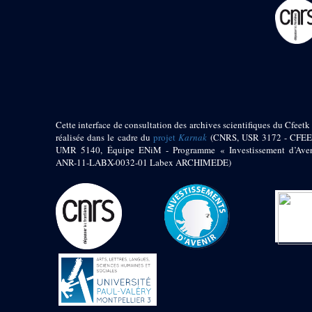
pylône
e
Cour axiale du V
pylône, avant-porte du
e
VI
pylône
e
VI
pylône
e
Cour axiale du VI
pylône
e
Cour nord du VI
pylône
Cette interface de consultation des archives scientifiques du Cfeetk 
e
Cour sud du VI
réalisée dans le cadre du
projet
Karnak
(CNRS, USR 3172 - CFEE
pylône
UMR 5140, Équipe ENiM - Programme « Investissement d’Aven
Objets découverts
ANR-11-LABX-0032-01 Labex ARCHIMEDE)
Zone Centrale du Temple
Chapelle de
Kamoutef
Chapelle de Philippe
Arrhidée
Portique du
sanctuaire de la barque
« Palais de Maât »