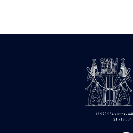
Statue d’un roi
agenouillé présentant
une table d’offrandes de
Séthi II
Statue porte-
enseigne de Séthi II
Statue porte-
enseigne de Séthi II
Stèle de la campagne
nubienne de
Psammétique II
Objets découverts
Zone des Pylônes
Centraux
e
III
pylône
« Porte » de Ramsès
IX
e
IV
pylône
18 972 934 visites - 448
e
Cour nord du IV
21 718 334 
pylône
e
Cour sud du IV