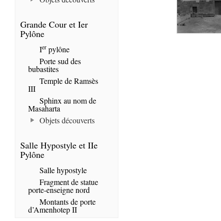
Grande Cour et Ier
Pylône
er
I
pylône
Porte sud des
bubastites
Temple de Ramsès
III
Sphinx au nom de
Masaharta
Objets découverts
Salle Hypostyle et IIe
Pylône
Salle hypostyle
Fragment de statue
porte-enseigne nord
Montants de porte
d’Amenhotep II