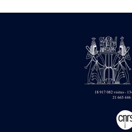
Statue d’un roi
agenouillé présentant
une table d’offrandes de
Séthi II
Statue porte-
enseigne de Séthi II
Statue porte-
enseigne de Séthi II
Stèle de la campagne
nubienne de
Psammétique II
Objets découverts
Zone des Pylônes
Centraux
e
III
pylône
18 917 082 visites - 134
21 665 446 
« Porte » de Ramsès
IX
e
IV
pylône
e
Cour nord du IV
pylône
e
Cour sud du IV