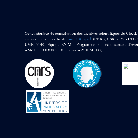
pylône
e
Cour axiale du V
pylône, avant-porte du
e
VI
pylône
e
VI
pylône
e
Cour axiale du VI
Cette interface de consultation des archives scientifiques du Cfeetk 
pylône
réalisée dans le cadre du
projet
Karnak
(CNRS, USR 3172 - CFEE
UMR 5140, Équipe ENiM - Programme « Investissement d’Aven
e
Cour nord du VI
ANR-11-LABX-0032-01 Labex ARCHIMEDE)
pylône
e
Cour sud du VI
pylône
Objets découverts
Zone Centrale du Temple
Chapelle de
Kamoutef
Chapelle de Philippe
Arrhidée
Portique du
sanctuaire de la barque
« Palais de Maât »