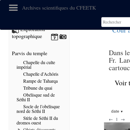
Archives scientifiques du CFEETK
Cour 
Exploration
topographique
Dans le
Parvis du temple
Fr. La
Chapelle du culte
cartouc
impérial
Chapelle d’Achôris
Rampe de Taharqa
Voir 
Tribune du quai
Obélisque sud de
Séthi II
Socle de l’obélisque
nord de Séthi II
date
Stèle de Séthi II du
←
1
→
dromos ouest
Objets découverts