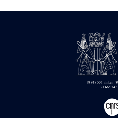
Statue d’un roi
agenouillé présentant
une table d’offrandes de
Séthi II
Statue porte-
enseigne de Séthi II
Statue porte-
enseigne de Séthi II
Stèle de la campagne
nubienne de
Psammétique II
Objets découverts
Zone des Pylônes
Centraux
e
III
pylône
18 918 531 visites - 8
21 666 747 
« Porte » de Ramsès
IX
e
IV
pylône
e
Cour nord du IV
pylône
e
Cour sud du IV