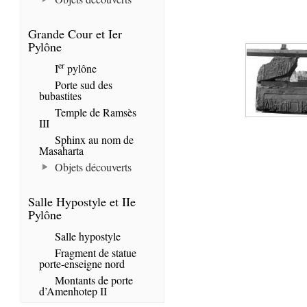
Grande Cour et Ier
Pylône
er
I
pylône
Porte sud des
bubastites
Temple de Ramsès
III
Sphinx au nom de
Masaharta
Objets découverts
Salle Hypostyle et IIe
Pylône
Salle hypostyle
Fragment de statue
porte-enseigne nord
Montants de porte
d’Amenhotep II