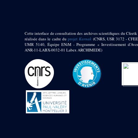
pylône
e
Cour axiale du V
pylône, avant-porte du
e
VI
pylône
e
VI
pylône
e
Cour axiale du VI
Cette interface de consultation des archives scientifiques du Cfeetk 
pylône
réalisée dans le cadre du
projet
Karnak
(CNRS, USR 3172 - CFEE
UMR 5140, Équipe ENiM - Programme « Investissement d’Aven
e
Cour nord du VI
ANR-11-LABX-0032-01 Labex ARCHIMEDE)
pylône
e
Cour sud du VI
pylône
Objets découverts
Zone Centrale du Temple
Chapelle de
Kamoutef
Chapelle de Philippe
Arrhidée
Portique du
sanctuaire de la barque
« Palais de Maât »