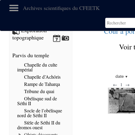
Archives scientifiques du CFEETK
Cour à po
Exploration
topographique
Voir 
Parvis du temple
Chapelle du culte
impérial
Chapelle d’Achôris
date
Rampe de Taharqa
←
1
→
Tribune du quai
Obélisque sud de
Séthi II
Socle de l’obélisque
nord de Séthi II
Stèle de Séthi II du
dromos ouest
Objets découverts