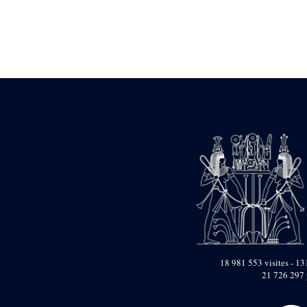
Statue d’un roi
agenouillé présentant
une table d’offrandes de
Séthi II
Statue porte-
enseigne de Séthi II
Statue porte-
enseigne de Séthi II
Stèle de la campagne
nubienne de
Psammétique II
Objets découverts
Zone des Pylônes
Centraux
e
III
pylône
« Porte » de Ramsès
IX
e
IV
pylône
18 981 553 visites - 131
e
Cour nord du IV
21 726 297 
pylône
e
Cour sud du IV