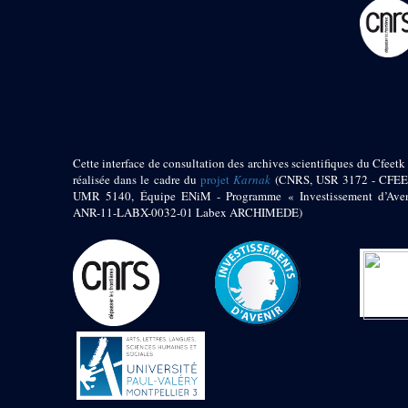
pylône
e
Cour axiale du V
pylône, avant-porte du
e
VI
pylône
e
VI
pylône
e
Cour axiale du VI
pylône
e
Cour nord du VI
pylône
Cette interface de consultation des archives scientifiques du Cfeetk 
e
Cour sud du VI
réalisée dans le cadre du
projet
Karnak
(CNRS, USR 3172 - CFEE
pylône
UMR 5140, Équipe ENiM - Programme « Investissement d’Aven
Objets découverts
ANR-11-LABX-0032-01 Labex ARCHIMEDE)
Zone Centrale du Temple
Chapelle de
Kamoutef
Chapelle de Philippe
Arrhidée
Portique du
sanctuaire de la barque
« Palais de Maât »