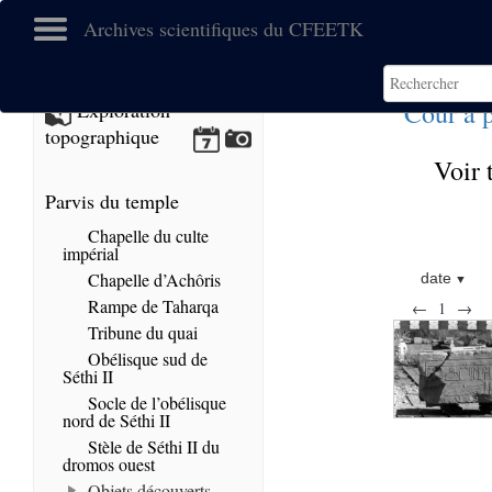
Archives scientifiques du CFEETK
Cour à 
Exploration
topographique
Voir 
Parvis du temple
Chapelle du culte
impérial
Chapelle d’Achôris
date
Rampe de Taharqa
←
1
→
Tribune du quai
Obélisque sud de
Séthi II
Socle de l’obélisque
nord de Séthi II
Stèle de Séthi II du
dromos ouest
Objets découverts