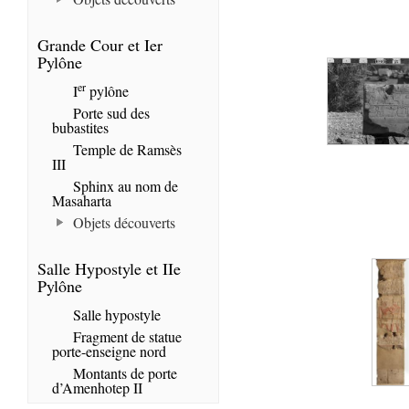
Grande Cour et Ier
Pylône
er
I
pylône
Porte sud des
bubastites
Temple de Ramsès
III
Sphinx au nom de
Masaharta
Objets découverts
Salle Hypostyle et IIe
Pylône
Salle hypostyle
Fragment de statue
porte-enseigne nord
Montants de porte
d’Amenhotep II