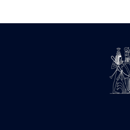
Zone des Pylônes Centraux
e
III
pylône
« Porte » de Ramsès IX
e
IV
pylône
e
Cour nord du IV
pylône
e
Cour sud du IV
pylône
e
Cour axiale du V
pylône, avant-
e
porte du VI
pylône
e
VI
pylône
e
Cour axiale du VI
pylône
e
Cour nord du VI
pylône
e
Cour sud du VI
pylône
Objets découverts
Zone Centrale du Temple
Chapelle de Kamoutef
Chapelle de Philippe Arrhidée
Portique du sanctuaire de la