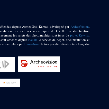
affichées depuis ArcheoGrid Karnak développé par
ArchéoVision
,
entation des archives scientifiques du Cfeetk. La structuration
oncernant les sujets des photographies sont issus du
projet
Karnak
.
 sont affichés depuis
Nakala
le service de dépôt, documentation et
e mis en place par
Huma-Num
, la très grande infrastructure française