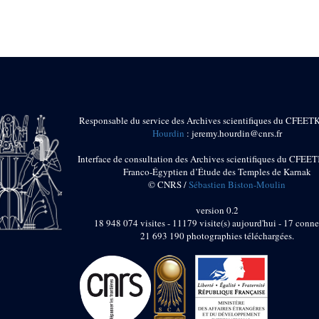
Responsable du service des Archives scientifiques du CFEET
Hourdin
: jeremy.hourdin@cnrs.fr
Interface de consultation des Archives scientifiques du CFEET
Franco-Égyptien d’Étude des Temples de Karnak
© CNRS /
Sébastien Biston-Moulin
version 0.2
18 948 074 visites - 11179 visite(s) aujourd'hui - 17 conne
21 693 190 photographies téléchargées.