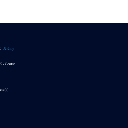
K :
Jérémy
K - Centre
cte(s)