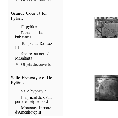
Grande Cour et Ier
Pylône
er
I
pylône
Porte sud des
bubastites
Temple de Ramsès
III
Sphinx au nom de
Masaharta
Objets découverts
Salle Hypostyle et IIe
Pylône
Salle hypostyle
Fragment de statue
porte-enseigne nord
Montants de porte
d’Amenhotep II