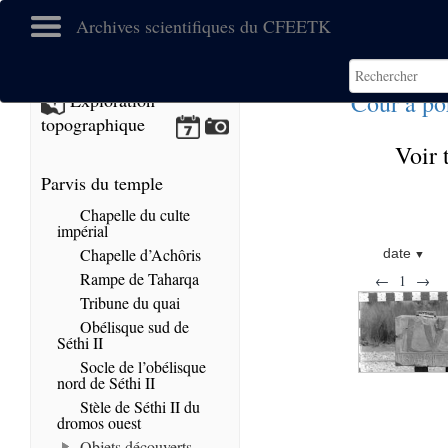
Archives scientifiques du CFEETK
Cour à po
Exploration
topographique
Voir 
Parvis du temple
Chapelle du culte
impérial
Chapelle d’Achôris
date
Rampe de Taharqa
←
1
→
Tribune du quai
Obélisque sud de
Séthi II
Socle de l’obélisque
nord de Séthi II
Stèle de Séthi II du
dromos ouest
Objets découverts