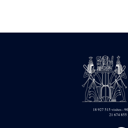
Statue d’un roi
agenouillé présentant
une table d’offrandes de
Séthi II
Statue porte-
enseigne de Séthi II
Statue porte-
enseigne de Séthi II
Stèle de la campagne
nubienne de
Psammétique II
Objets découverts
Zone des Pylônes
Centraux
e
III
pylône
« Porte » de Ramsès
IX
e
IV
pylône
18 927 515 visites - 90
e
Cour nord du IV
21 674 855 
pylône
e
Cour sud du IV