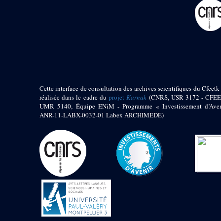
pylône
e
Cour axiale du V
pylône, avant-porte du
e
VI
pylône
e
VI
pylône
e
Cour axiale du VI
pylône
e
Cour nord du VI
pylône
Cette interface de consultation des archives scientifiques du Cfeetk 
e
Cour sud du VI
réalisée dans le cadre du
projet
Karnak
(CNRS, USR 3172 - CFEE
pylône
UMR 5140, Équipe ENiM - Programme « Investissement d’Aven
Objets découverts
ANR-11-LABX-0032-01 Labex ARCHIMEDE)
Zone Centrale du Temple
Chapelle de
Kamoutef
Chapelle de Philippe
Arrhidée
Portique du
sanctuaire de la barque
« Palais de Maât »