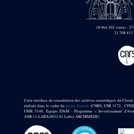
pylône
e
Cour axiale du V
pylône, avant-porte du
e
VI
pylône
e
VI
pylône
18 964 302 visites - 274
e
Cour axiale du VI
21 708 413 
pylône
e
Cour nord du VI
pylône
e
Cour sud du VI
pylône
Objets découverts
Zone Centrale du Temple
Chapelle de
Kamoutef
Cette interface de consultation des archives scientifiques du Cfeetk 
Chapelle de Philippe
réalisée dans le cadre du
projet
Karnak
(CNRS, USR 3172 - CFEE
Arrhidée
UMR 5140, Équipe ENiM - Programme « Investissement d’Aven
ANR-11-LABX-0032-01 Labex ARCHIMEDE)
Portique du
sanctuaire de la barque
« Palais de Maât »