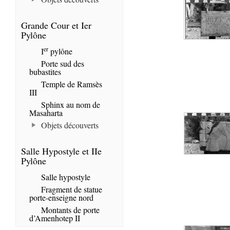
Grande Cour et Ier
Pylône
er
I
pylône
Porte sud des
bubastites
Temple de Ramsès
III
Sphinx au nom de
Masaharta
Objets découverts
Salle Hypostyle et IIe
Pylône
Salle hypostyle
Fragment de statue
porte-enseigne nord
Montants de porte
d’Amenhotep II