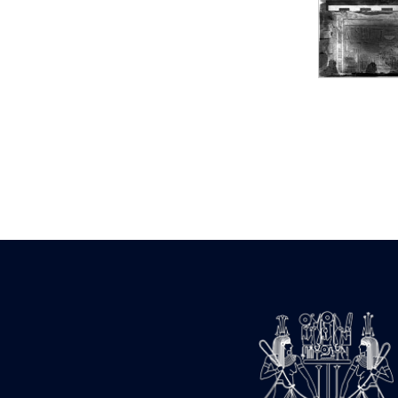
Statue d’un roi
agenouillé présentant
une table d’offrandes de
Séthi II
Statue porte-
enseigne de Séthi II
Statue porte-
enseigne de Séthi II
Stèle de la campagne
nubienne de
Psammétique II
Objets découverts
Zone des Pylônes
Centraux
e
III
pylône
« Porte » de Ramsès
IX
e
IV
pylône
e
Cour nord du IV
pylône
e
Cour sud du IV