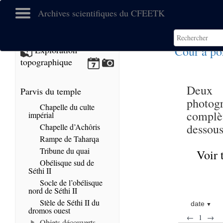
Archives scientifiques du CFEETK
Cour à po
Exploration
topographique
Deux f
Parvis du temple
photogr
Chapelle du culte
complèt
impérial
dessous
Chapelle d’Achôris
Rampe de Taharqa
Tribune du quai
Voir 
Obélisque sud de
Séthi II
Socle de l’obélisque
nord de Séthi II
Stèle de Séthi II du
date
dromos ouest
←
1
→
Objets découverts