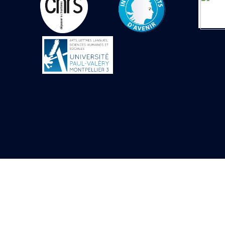
Objets découverts
Zone de l'Akhmenou
Salle des fêtes «
Heret-ib »
Autel de la salle
solaire
Base de statue
Base de statue de
Thoutmosis III
Base et pieds d’un
groupe statuaire
Fragment inférieur
de statue de Thoutmosis
III présentant un autel à
libation
Statue agenouillée
Table d’offrandes de
Thoutmosis III
Objets découverts