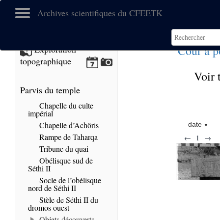
Archives scientifiques du CFEETK
Cour à p
Exploration
topographique
Voir 
Parvis du temple
Chapelle du culte
impérial
Chapelle d’Achôris
date
Rampe de Taharqa
←
1
→
Tribune du quai
Obélisque sud de
Séthi II
Socle de l’obélisque
nord de Séthi II
Stèle de Séthi II du
dromos ouest
Objets découverts