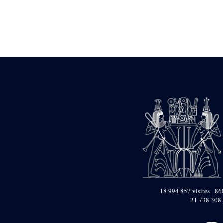
Statue d’un roi
agenouillé présentant
une table d’offrandes de
Séthi II
Statue porte-
enseigne de Séthi II
Statue porte-
enseigne de Séthi II
Stèle de la campagne
nubienne de
Psammétique II
Objets découverts
Zone des Pylônes
Centraux
e
III
pylône
« Porte » de Ramsès
IX
e
IV
pylône
18 994 857 visites - 860
e
Cour nord du IV
21 738 308 
pylône
e
Cour sud du IV