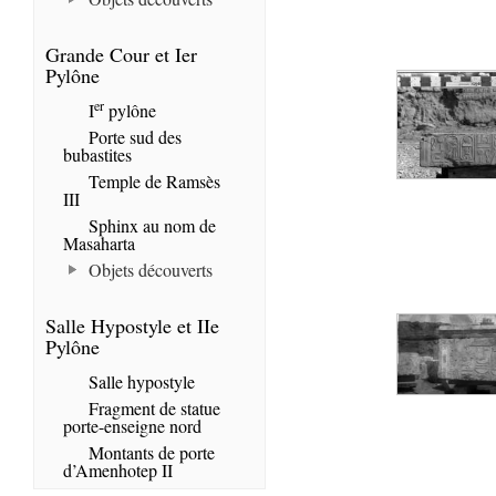
Grande Cour et Ier
Pylône
er
I
pylône
Porte sud des
bubastites
Temple de Ramsès
III
Sphinx au nom de
Masaharta
Objets découverts
Salle Hypostyle et IIe
Pylône
Salle hypostyle
Fragment de statue
porte-enseigne nord
Montants de porte
d’Amenhotep II