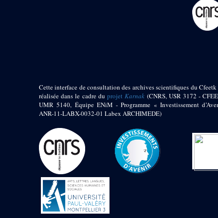
pylône
e
Cour axiale du V
pylône, avant-porte du
e
VI
pylône
e
VI
pylône
e
Cour axiale du VI
pylône
e
Cour nord du VI
pylône
Cette interface de consultation des archives scientifiques du Cfeetk 
e
Cour sud du VI
réalisée dans le cadre du
projet
Karnak
(CNRS, USR 3172 - CFEE
pylône
UMR 5140, Équipe ENiM - Programme « Investissement d’Aven
Objets découverts
ANR-11-LABX-0032-01 Labex ARCHIMEDE)
Zone Centrale du Temple
Chapelle de
Kamoutef
Chapelle de Philippe
Arrhidée
Portique du
sanctuaire de la barque
« Palais de Maât »