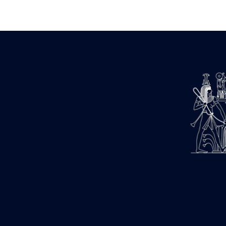
Zone des Pylônes Centraux
e
III
pylône
« Porte » de Ramsès IX
e
IV
pylône
e
Cour nord du IV
pylône
e
Cour sud du IV
pylône
e
Cour axiale du V
pylône, avant-
e
porte du VI
pylône
e
VI
pylône
e
Cour axiale du VI
pylône
e
Cour nord du VI
pylône
e
Cour sud du VI
pylône
Objets découverts
Zone Centrale du Temple
Chapelle de Kamoutef
Chapelle de Philippe Arrhidée
Portique du sanctuaire de la