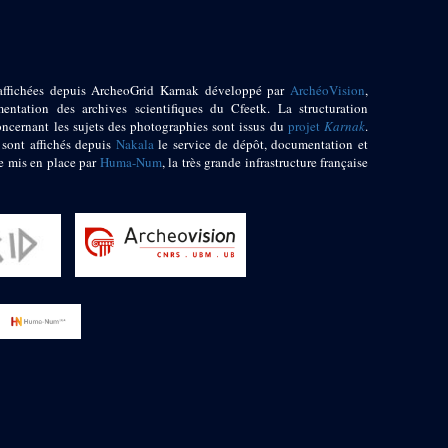
affichées depuis ArcheoGrid Karnak développé par
ArchéoVision
,
entation des archives scientifiques du Cfeetk. La structuration
oncernant les sujets des photographies sont issus du
projet
Karnak
.
 sont affichés depuis
Nakala
le service de dépôt, documentation et
e mis en place par
Huma-Num
, la très grande infrastructure française