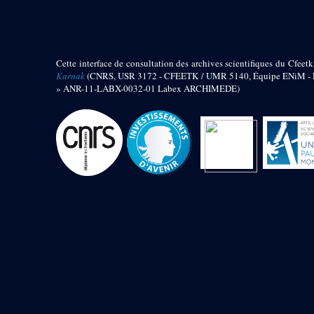
barque
« Palais de Maât »
Objets découverts
Cette interface de consultation des archives scientifiques du Cfeetk
Zone de l'Akhmenou
Karnak
(CNRS, USR 3172 - CFEETK / UMR 5140, Équipe ENiM - Pr
» ANR-11-LABX-0032-01 Labex ARCHIMEDE)
Salle des fêtes « Heret-ib »
Autel de la salle solaire
Base de statue
Base de statue de Thoutmosis III
Base et pieds d’un groupe
statuaire
Fragment inférieur de statue de
Thoutmosis III présentant un autel à
libation
Statue agenouillée
Table d’offrandes de Thoutmosis
III
Objets découverts
Mur extérieur de Thoutmosis III