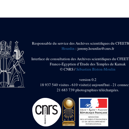
Responsable du service des Archives scientifiques du CFEET
Hourdin
: jeremy.hourdin@cnrs.fr
Interface de consultation des Archives scientifiques du CFEET
Franco-Égyptien d’Étude des Temples de Karnak
© CNRS /
Sébastien Biston-Moulin
version 0.2
18 937 540 visites - 610 visite(s) aujourd'hui - 21 connec
21 683 739 photographies téléchargées.