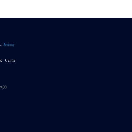
K :
Jérémy
K - Centre
te(s)