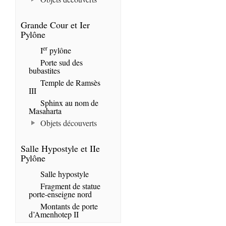
Grande Cour et Ier
Pylône
er
I
pylône
Porte sud des
bubastites
Temple de Ramsès
III
Sphinx au nom de
Masaharta
Objets découverts
Salle Hypostyle et IIe
Pylône
Salle hypostyle
Fragment de statue
porte-enseigne nord
Montants de porte
d’Amenhotep II