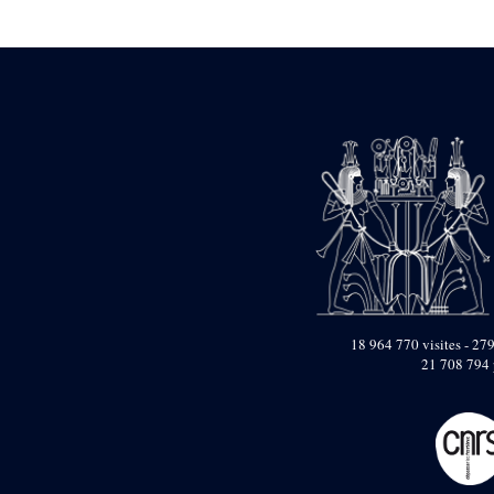
Statue d’un roi
agenouillé présentant
une table d’offrandes de
Séthi II
Statue porte-
enseigne de Séthi II
Statue porte-
enseigne de Séthi II
Stèle de la campagne
nubienne de
Psammétique II
Objets découverts
Zone des Pylônes
Centraux
e
III
pylône
18 964 770 visites - 279
21 708 794 
« Porte » de Ramsès
IX
e
IV
pylône
e
Cour nord du IV
pylône
e
Cour sud du IV