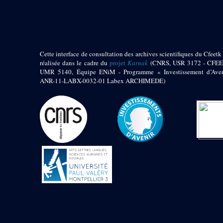
pylône
e
Cour axiale du V
pylône, avant-porte du
e
VI
pylône
e
VI
pylône
e
Cour axiale du VI
Cette interface de consultation des archives scientifiques du Cfeetk 
pylône
réalisée dans le cadre du
projet
Karnak
(CNRS, USR 3172 - CFEE
UMR 5140, Équipe ENiM - Programme « Investissement d’Aven
e
Cour nord du VI
ANR-11-LABX-0032-01 Labex ARCHIMEDE)
pylône
e
Cour sud du VI
pylône
Objets découverts
Zone Centrale du Temple
Chapelle de
Kamoutef
Chapelle de Philippe
Arrhidée
Portique du
sanctuaire de la barque
« Palais de Maât »