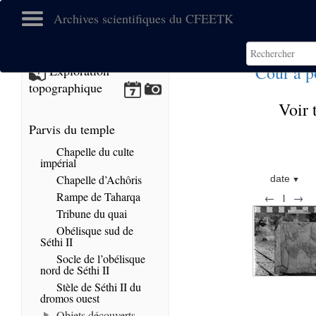
Archives scientifiques du CFEETK
Cour à p
Exploration
topographique
Voir 
Parvis du temple
Chapelle du culte
impérial
Chapelle d’Achôris
date
Rampe de Taharqa
←
1
→
Tribune du quai
Obélisque sud de
Séthi II
Socle de l’obélisque
nord de Séthi II
Stèle de Séthi II du
dromos ouest
Objets découverts