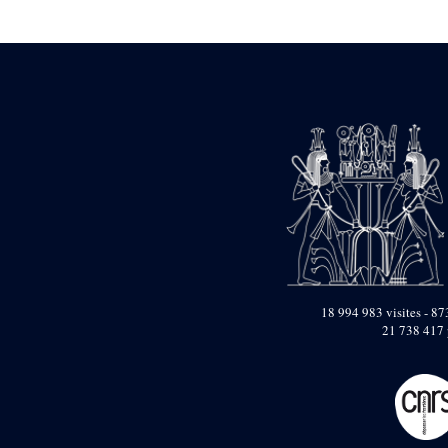
Statue d’un roi
agenouillé présentant
une table d’offrandes de
Séthi II
Statue porte-
enseigne de Séthi II
Statue porte-
enseigne de Séthi II
Stèle de la campagne
nubienne de
Psammétique II
Objets découverts
Zone des Pylônes
Centraux
e
III
pylône
18 994 983 visites - 873
21 738 417 
« Porte » de Ramsès
IX
e
IV
pylône
e
Cour nord du IV
pylône
e
Cour sud du IV