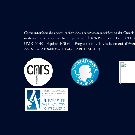
pylône
e
Cour axiale du V
pylône, avant-porte du
e
VI
pylône
e
VI
pylône
e
Cour axiale du VI
Cette interface de consultation des archives scientifiques du Cfeetk 
pylône
réalisée dans le cadre du
projet
Karnak
(CNRS, USR 3172 - CFEE
UMR 5140, Équipe ENiM - Programme « Investissement d’Aven
e
Cour nord du VI
ANR-11-LABX-0032-01 Labex ARCHIMEDE)
pylône
e
Cour sud du VI
pylône
Objets découverts
Zone Centrale du Temple
Chapelle de
Kamoutef
Chapelle de Philippe
Arrhidée
Portique du
sanctuaire de la barque
« Palais de Maât »