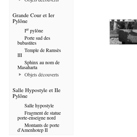
Grande Cour et Ier
Pylône
er
I
pylône
Porte sud des
bubastites
Temple de Ramsès
III
Sphinx au nom de
Masaharta
Objets découverts
Salle Hypostyle et IIe
Pylône
Salle hypostyle
Fragment de statue
porte-enseigne nord
Montants de porte
d’Amenhotep II