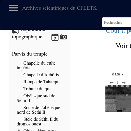
Archives scientifiques du CFEETK
Cour à p
Exploration
topographique
Voir 
Parvis du temple
Chapelle du culte
impérial
Chapelle d’Achôris
date
Rampe de Taharqa
←
1
→
Tribune du quai
Obélisque sud de
Séthi II
Socle de l’obélisque
nord de Séthi II
Stèle de Séthi II du
dromos ouest
Objets découverts