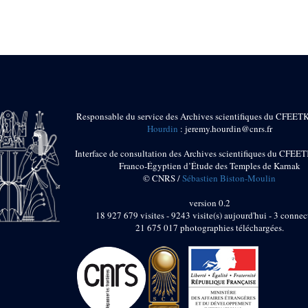
Responsable du service des Archives scientifiques du CFEET
Hourdin
: jeremy.hourdin@cnrs.fr
Interface de consultation des Archives scientifiques du CFEET
Franco-Égyptien d’Étude des Temples de Karnak
© CNRS /
Sébastien Biston-Moulin
version 0.2
18 927 679 visites - 9243 visite(s) aujourd'hui - 3 connec
21 675 017 photographies téléchargées.