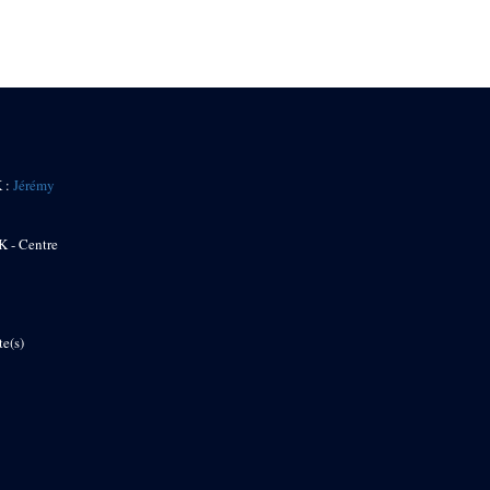
K :
Jérémy
K - Centre
te(s)