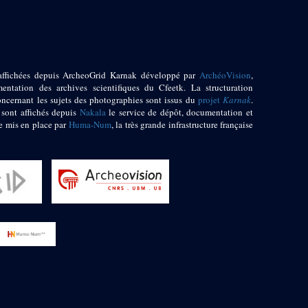
affichées depuis ArcheoGrid Karnak développé par
ArchéoVision
,
entation des archives scientifiques du Cfeetk. La structuration
oncernant les sujets des photographies sont issus du
projet
Karnak
.
 sont affichés depuis
Nakala
le service de dépôt, documentation et
e mis en place par
Huma-Num
, la très grande infrastructure française