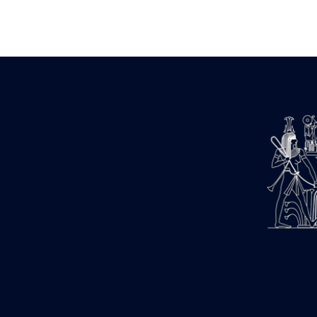
Zone des Pylônes Centraux
e
III
pylône
« Porte » de Ramsès IX
e
IV
pylône
e
Cour nord du IV
pylône
e
Cour sud du IV
pylône
e
Cour axiale du V
pylône, avant-
e
porte du VI
pylône
e
VI
pylône
e
Cour axiale du VI
pylône
e
Cour nord du VI
pylône
e
Cour sud du VI
pylône
Objets découverts
Zone Centrale du Temple
Chapelle de Kamoutef
Chapelle de Philippe Arrhidée
Portique du sanctuaire de la