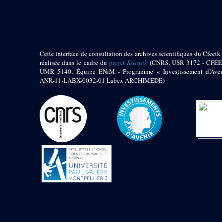
pylône
e
Cour axiale du V
pylône, avant-porte du
e
VI
pylône
e
VI
pylône
e
Cour axiale du VI
Cette interface de consultation des archives scientifiques du Cfeetk 
pylône
réalisée dans le cadre du
projet
Karnak
(CNRS, USR 3172 - CFEE
UMR 5140, Équipe ENiM - Programme « Investissement d’Aven
e
Cour nord du VI
ANR-11-LABX-0032-01 Labex ARCHIMEDE)
pylône
e
Cour sud du VI
pylône
Objets découverts
Zone Centrale du Temple
Chapelle de
Kamoutef
Chapelle de Philippe
Arrhidée
Portique du
sanctuaire de la barque
« Palais de Maât »