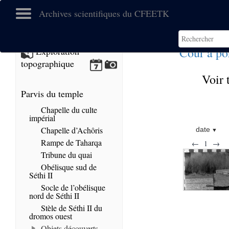
Archives scientifiques du CFEETK
Cour à po
Exploration
topographique
Voir 
Parvis du temple
Chapelle du culte
impérial
Chapelle d’Achôris
date
Rampe de Taharqa
←
1
→
Tribune du quai
Obélisque sud de
Séthi II
Socle de l’obélisque
nord de Séthi II
Stèle de Séthi II du
dromos ouest
Objets découverts