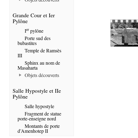
Grande Cour et Ier
Pylône
er
I
pylône
Porte sud des
bubastites
Temple de Ramsès
III
Sphinx au nom de
Masaharta
Objets découverts
Salle Hypostyle et IIe
Pylône
Salle hypostyle
Fragment de statue
porte-enseigne nord
Montants de porte
d’Amenhotep II