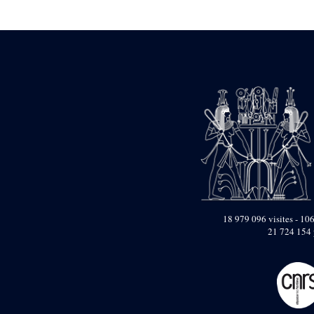
Statue d’un roi
agenouillé présentant
une table d’offrandes de
Séthi II
Statue porte-
enseigne de Séthi II
Statue porte-
enseigne de Séthi II
Stèle de la campagne
nubienne de
Psammétique II
Objets découverts
Zone des Pylônes
Centraux
e
III
pylône
18 979 096 visites - 106
21 724 154 
« Porte » de Ramsès
IX
e
IV
pylône
e
Cour nord du IV
pylône
e
Cour sud du IV