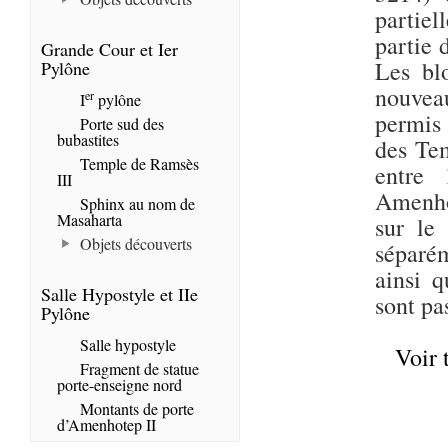
partiel
partie 
Grande Cour et Ier
Les blo
Pylône
nouvea
er
I
pylône
permis
Porte sud des
bubastites
des Tem
Temple de Ramsès
entre
III
Amenho
Sphinx au nom de
Masaharta
sur le 
Objets découverts
séparém
ainsi 
Salle Hypostyle et IIe
sont pa
Pylône
Salle hypostyle
Voir 
Fragment de statue
porte-enseigne nord
Montants de porte
d’Amenhotep II