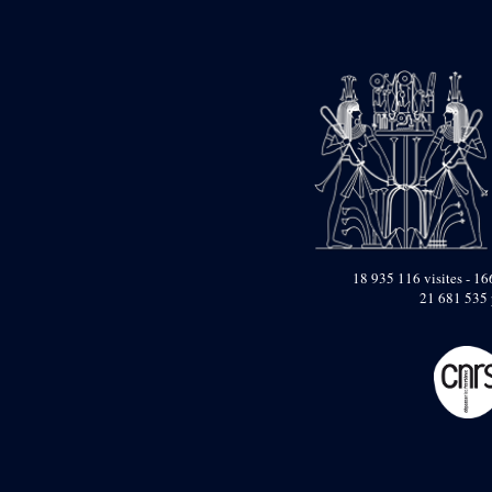
Objets découverts
Zone de l'Akhmenou
Salle des fêtes «
Heret-ib »
Autel de la salle
solaire
Base de statue
Base de statue de
Thoutmosis III
Base et pieds d’un
groupe statuaire
18 935 116 visites - 166
Fragment inférieur
21 681 535 
de statue de Thoutmosis
III présentant un autel à
libation
Statue agenouillée
Table d’offrandes de
Thoutmosis III
Objets découverts