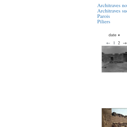
Statue d’un roi
agenouillé présentant
Architraves no
une table d’offrandes de
Architraves su
Séthi II
Parois
Statue porte-
Piliers
enseigne de Séthi II
Statue porte-
date
enseigne de Séthi II
←
1
2
→
Stèle de la campagne
nubienne de
Psammétique II
Objets découverts
Zone des Pylônes
Centraux
e
III
pylône
« Porte » de Ramsès
IX
e
IV
pylône
e
Cour nord du IV
pylône
e
Cour sud du IV