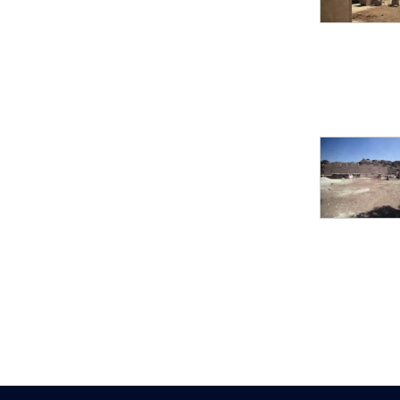
pylône
e
Cour axiale du V
pylône, avant-porte du
e
VI
pylône
e
VI
pylône
e
Cour axiale du VI
pylône
e
Cour nord du VI
pylône
e
Cour sud du VI
pylône
Objets découverts
Zone Centrale du Temple
Chapelle de
Kamoutef
Chapelle de Philippe
Arrhidée
Portique du
sanctuaire de la barque
« Palais de Maât »