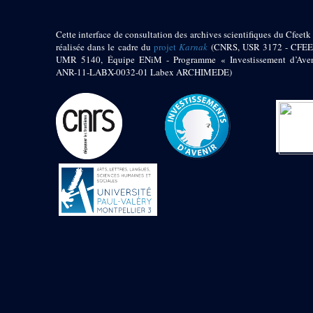
Mur extérieur de
Thoutmosis III
Cette interface de consultation des archives scientifiques du Cfeetk 
Magasin nord 2
réalisée dans le cadre du
projet
Karnak
(CNRS, USR 3172 - CFEE
(MN2)
UMR 5140, Équipe ENiM - Programme « Investissement d’Aven
Mur extérieur de
ANR-11-LABX-0032-01 Labex ARCHIMEDE)
Thoutmosis III
Zone Solaire de l'Est
Colonnade orientale
de Taharqa
Temple de l’est de
Ramsès II
Zone Osirienne de l'Est
Chapelle
anépigraphe avec
claustrum
Chapelle d’Osiris
Heqa-djet
Objets découverts