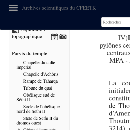
Archives scientifiques du CFEETK
Exploration
topographique
IV)
pylônes ce
centrau
Parvis du temple
MPA - 
Chapelle du culte
impérial
Chapelle d’Achôris
Rampe de Taharqa
La cou
Tribune du quai
initia
Obélisque sud de
constit
Séthi II
de Tho
Socle de l’obélisque
nord de Séthi II
d’Amen
Stèle de Séthi II du
Thoutm
dromos ouest
3214) 
Objets découverts