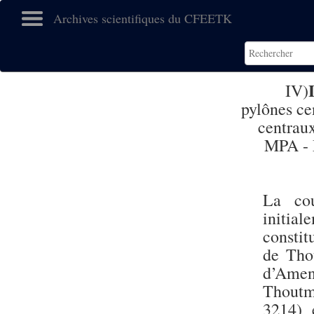
Archives scientifiques du CFEETK
IV)
pylônes ce
centrau
MPA - 
La cou
initia
constit
de Tho
d’Amen
Thoutm
3214) 