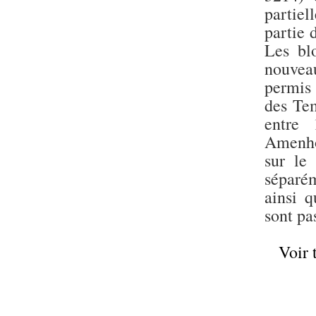
partiel
partie 
Les blo
nouvea
permis
des Tem
entre
Amenho
sur le 
séparém
ainsi 
sont pa
Voir 