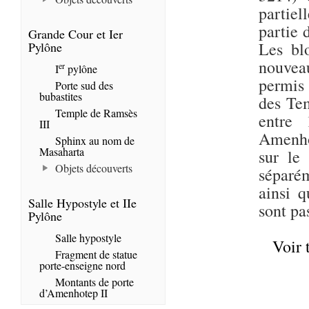
partiel
partie 
Grande Cour et Ier
Les blo
Pylône
nouvea
er
I
pylône
permis
Porte sud des
bubastites
des Tem
Temple de Ramsès
entre
III
Amenho
Sphinx au nom de
Masaharta
sur le 
Objets découverts
séparém
ainsi 
Salle Hypostyle et IIe
sont pa
Pylône
Salle hypostyle
Voir 
Fragment de statue
porte-enseigne nord
Montants de porte
d’Amenhotep II