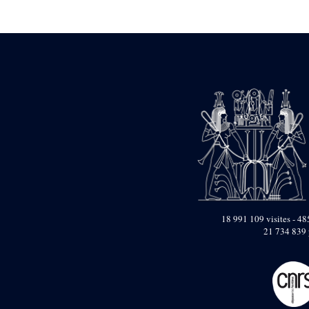
Statue d’un roi
agenouillé présentant
une table d’offrandes de
Séthi II
Statue porte-
enseigne de Séthi II
Statue porte-
enseigne de Séthi II
Stèle de la campagne
nubienne de
Psammétique II
Objets découverts
Zone des Pylônes
Centraux
e
III
pylône
18 991 109 visites - 485
« Porte » de Ramsès
21 734 839 
IX
e
IV
pylône
e
Cour nord du IV
pylône
e
Cour sud du IV