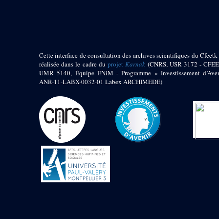
pylône
e
Cour axiale du V
pylône, avant-porte du
e
VI
pylône
e
VI
pylône
e
Cour axiale du VI
Cette interface de consultation des archives scientifiques du Cfeetk 
pylône
réalisée dans le cadre du
projet
Karnak
(CNRS, USR 3172 - CFEE
e
Cour nord du VI
UMR 5140, Équipe ENiM - Programme « Investissement d’Aven
pylône
ANR-11-LABX-0032-01 Labex ARCHIMEDE)
e
Cour sud du VI
pylône
Objets découverts
Zone Centrale du Temple
Chapelle de
Kamoutef
Chapelle de Philippe
Arrhidée
Portique du
sanctuaire de la barque
« Palais de Maât »