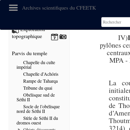
Archives scientifiques du CFEETK
Exploration
topographique
IV)
pylônes ce
centrau
Parvis du temple
MPA - 
Chapelle du culte
impérial
Chapelle d’Achôris
Rampe de Taharqa
La cou
Tribune du quai
initia
Obélisque sud de
constit
Séthi II
de Tho
Socle de l’obélisque
nord de Séthi II
d’Amen
Stèle de Séthi II du
Thoutm
dromos ouest
3214) 
Objets découverts