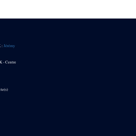
K :
Jérémy
K - Centre
te(s)