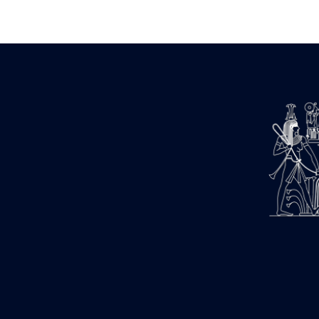
Zone des Pylônes Centraux
e
III
pylône
« Porte » de Ramsès IX
e
IV
pylône
e
Cour nord du IV
pylône
e
Cour sud du IV
pylône
e
Cour axiale du V
pylône, avant-
e
porte du VI
pylône
e
VI
pylône
e
Cour axiale du VI
pylône
e
Cour nord du VI
pylône
e
Cour sud du VI
pylône
Objets découverts
Zone Centrale du Temple
Chapelle de Kamoutef
Chapelle de Philippe Arrhidée
Portique du sanctuaire de la