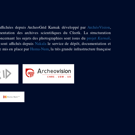
affichées depuis ArcheoGrid Karnak développé par
ArchéoVision
,
entation des archives scientifiques du Cfeetk. La structuration
oncernant les sujets des photographies sont issus du
projet
Karnak
.
 sont affichés depuis
Nakala
le service de dépôt, documentation et
e mis en place par
Huma-Num
, la très grande infrastructure française