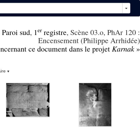
er
,
Paroi sud
,
1
registre
, Scène 03.o, PhAr 120 :
Encensement (Philippe Arrhidée)
Karnak
concernant ce document dans le projet
»
ire