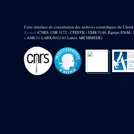
barque
« Palais de Maât »
Objets découverts
Cette interface de consultation des archives scientifiques du Cfeetk
Zone de l'Akhmenou
Karnak
(CNRS, USR 3172 - CFEETK / UMR 5140, Équipe ENiM - Pr
» ANR-11-LABX-0032-01 Labex ARCHIMEDE)
Salle des fêtes « Heret-ib »
Autel de la salle solaire
Base de statue
Base de statue de Thoutmosis III
Base et pieds d’un groupe
statuaire
Fragment inférieur de statue de
Thoutmosis III présentant un autel à
libation
Statue agenouillée
Table d’offrandes de Thoutmosis
III
Objets découverts
Mur extérieur de Thoutmosis III