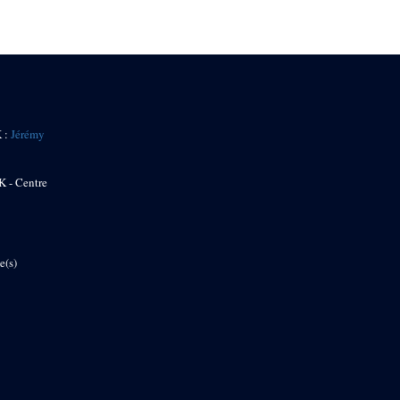
K :
Jérémy
K - Centre
e(s)