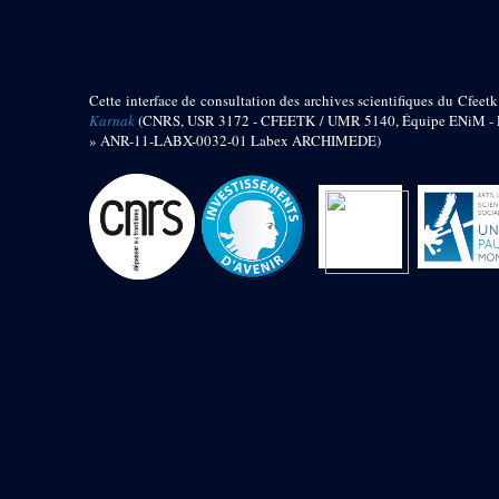
barque
« Palais de Maât »
Objets découverts
Cette interface de consultation des archives scientifiques du Cfeetk
Zone de l'Akhmenou
Karnak
(CNRS, USR 3172 - CFEETK / UMR 5140, Équipe ENiM - Pr
» ANR-11-LABX-0032-01 Labex ARCHIMEDE)
Salle des fêtes « Heret-ib »
Autel de la salle solaire
Base de statue
Base de statue de Thoutmosis III
Base et pieds d’un groupe
statuaire
Fragment inférieur de statue de
Thoutmosis III présentant un autel à
libation
Statue agenouillée
Table d’offrandes de Thoutmosis
III
Objets découverts
Mur extérieur de Thoutmosis III