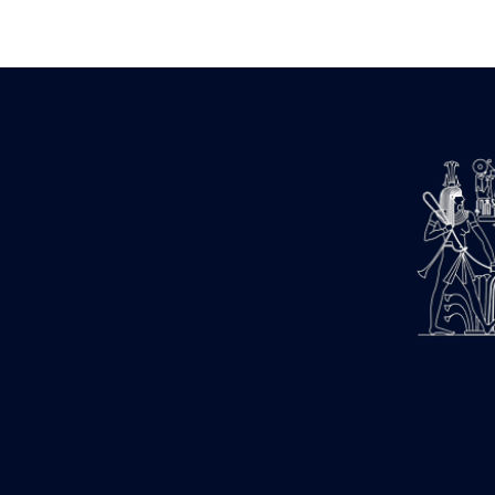
Zone des Pylônes Centraux
e
III
pylône
« Porte » de Ramsès IX
e
IV
pylône
e
Cour nord du IV
pylône
e
Cour sud du IV
pylône
e
Cour axiale du V
pylône, avant-
e
porte du VI
pylône
e
VI
pylône
e
Cour axiale du VI
pylône
e
Cour nord du VI
pylône
e
Cour sud du VI
pylône
Objets découverts
Zone Centrale du Temple
Chapelle de Kamoutef
Chapelle de Philippe Arrhidée
Portique du sanctuaire de la