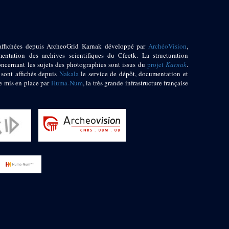
affichées depuis ArcheoGrid Karnak développé par
ArchéoVision
,
entation des archives scientifiques du Cfeetk. La structuration
oncernant les sujets des photographies sont issus du
projet
Karnak
.
 sont affichés depuis
Nakala
le service de dépôt, documentation et
e mis en place par
Huma-Num
, la très grande infrastructure française