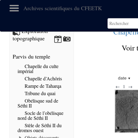
Archives scientifiques du CFEETK
Chapell
Exploration
topographique
Voir 
Parvis du temple
Chapelle du culte
impérial
Chapelle d’Achôris
date
Rampe de Taharqa
←
1
→
Tribune du quai
Obélisque sud de
Séthi II
Socle de l’obélisque
nord de Séthi II
Stèle de Séthi II du
dromos ouest
Objets découverts