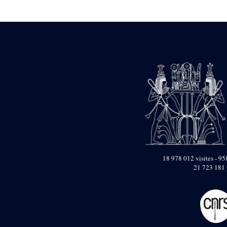
Statue d’un roi
agenouillé présentant
une table d’offrandes de
Séthi II
Statue porte-
enseigne de Séthi II
Statue porte-
enseigne de Séthi II
Stèle de la campagne
nubienne de
Psammétique II
Objets découverts
Zone des Pylônes
Centraux
e
III
pylône
18 978 012 visites - 958
21 723 181 
« Porte » de Ramsès
IX
e
IV
pylône
e
Cour nord du IV
pylône
e
Cour sud du IV