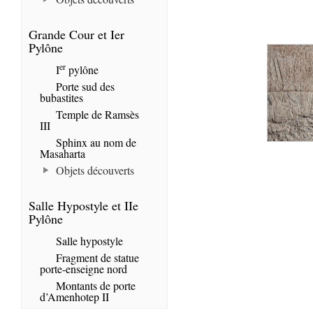
Grande Cour et Ier
Pylône
er
I
pylône
Porte sud des
bubastites
Temple de Ramsès
III
Sphinx au nom de
Masaharta
Objets découverts
Salle Hypostyle et IIe
Pylône
Salle hypostyle
Fragment de statue
porte-enseigne nord
Montants de porte
d’Amenhotep II