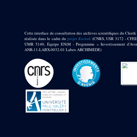
pylône
e
Cour axiale du V
pylône, avant-porte du
e
VI
pylône
e
VI
pylône
e
Cour axiale du VI
Cette interface de consultation des archives scientifiques du Cfeetk 
pylône
réalisée dans le cadre du
projet
Karnak
(CNRS, USR 3172 - CFEE
UMR 5140, Équipe ENiM - Programme « Investissement d’Aven
e
Cour nord du VI
ANR-11-LABX-0032-01 Labex ARCHIMEDE)
pylône
e
Cour sud du VI
pylône
Objets découverts
Zone Centrale du Temple
Chapelle de
Kamoutef
Chapelle de Philippe
Arrhidée
Portique du
sanctuaire de la barque
« Palais de Maât »