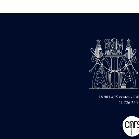
Statue d’un roi
agenouillé présentant
une table d’offrandes de
Séthi II
Statue porte-
enseigne de Séthi II
Statue porte-
enseigne de Séthi II
Stèle de la campagne
nubienne de
Psammétique II
Objets découverts
Zone des Pylônes
Centraux
e
III
pylône
18 981 495 visites - 130
21 726 250 
« Porte » de Ramsès
IX
e
IV
pylône
e
Cour nord du IV
pylône
e
Cour sud du IV