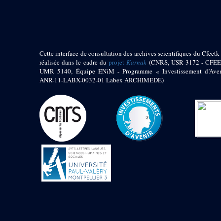
pylône
e
Cour axiale du V
pylône, avant-porte du
e
VI
pylône
e
VI
pylône
e
Cour axiale du VI
Cette interface de consultation des archives scientifiques du Cfeetk 
pylône
réalisée dans le cadre du
projet
Karnak
(CNRS, USR 3172 - CFEE
UMR 5140, Équipe ENiM - Programme « Investissement d’Aven
e
Cour nord du VI
ANR-11-LABX-0032-01 Labex ARCHIMEDE)
pylône
e
Cour sud du VI
pylône
Objets découverts
Zone Centrale du Temple
Chapelle de
Kamoutef
Chapelle de Philippe
Arrhidée
Portique du
sanctuaire de la barque
« Palais de Maât »