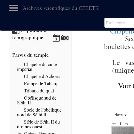
Archives scientifiques du CFEETK
Chapell
Exploration
topographique
Scè
boulettes
Parvis du temple
Le va
Chapelle du culte
(unique
impérial
Chapelle d’Achôris
Rampe de Taharqa
Voir 
Tribune du quai
Obélisque sud de
Séthi II
Socle de l’obélisque
nord de Séthi II
date
Stèle de Séthi II du
←
1
→
dromos ouest
Objets découverts