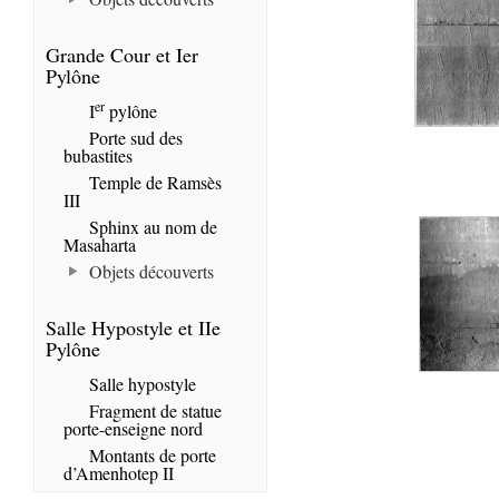
Grande Cour et Ier
Pylône
er
I
pylône
Porte sud des
bubastites
Temple de Ramsès
III
Sphinx au nom de
Masaharta
Objets découverts
Salle Hypostyle et IIe
Pylône
Salle hypostyle
Fragment de statue
porte-enseigne nord
Montants de porte
d’Amenhotep II