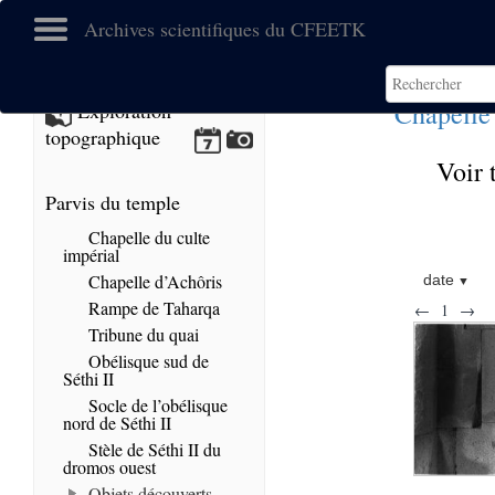
Archives scientifiques du CFEETK
Chapelle
Exploration
topographique
Voir 
Parvis du temple
Chapelle du culte
impérial
Chapelle d’Achôris
date
Rampe de Taharqa
←
1
→
Tribune du quai
Obélisque sud de
Séthi II
Socle de l’obélisque
nord de Séthi II
Stèle de Séthi II du
dromos ouest
Objets découverts