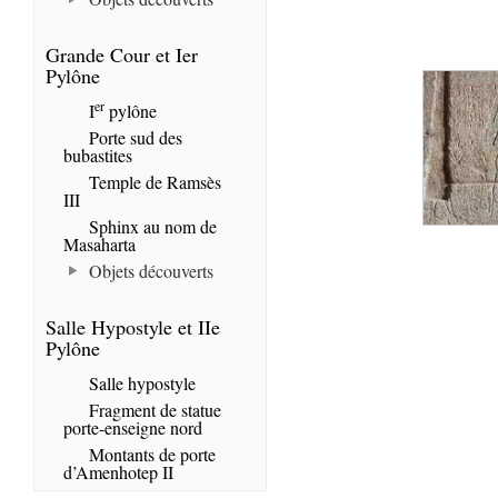
Grande Cour et Ier
Pylône
er
I
pylône
Porte sud des
bubastites
Temple de Ramsès
III
Sphinx au nom de
Masaharta
Objets découverts
Salle Hypostyle et IIe
Pylône
Salle hypostyle
Fragment de statue
porte-enseigne nord
Montants de porte
d’Amenhotep II