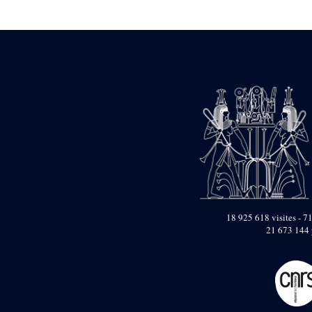
Statue d’un roi
agenouillé présentant
une table d’offrandes de
Séthi II
Statue porte-
enseigne de Séthi II
Statue porte-
enseigne de Séthi II
Stèle de la campagne
nubienne de
Psammétique II
Objets découverts
Zone des Pylônes
Centraux
e
III
pylône
18 925 618 visites - 71
21 673 144 
« Porte » de Ramsès
IX
e
IV
pylône
e
Cour nord du IV
pylône
e
Cour sud du IV