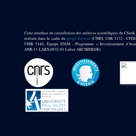
pylône
e
Cour axiale du V
pylône, avant-porte du
e
VI
pylône
e
VI
pylône
e
Cour axiale du VI
Cette interface de consultation des archives scientifiques du Cfeetk 
pylône
réalisée dans le cadre du
projet
Karnak
(CNRS, USR 3172 - CFEE
UMR 5140, Équipe ENiM - Programme « Investissement d’Aven
e
Cour nord du VI
ANR-11-LABX-0032-01 Labex ARCHIMEDE)
pylône
e
Cour sud du VI
pylône
Objets découverts
Zone Centrale du Temple
Chapelle de
Kamoutef
Chapelle de Philippe
Arrhidée
Portique du
sanctuaire de la barque
« Palais de Maât »