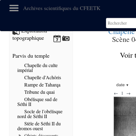
Archives scientifiques du CFEETK
Chapelle
Exploration
topographique
Scène 04
Voir 
Parvis du temple
Chapelle du culte
impérial
Chapelle d’Achôris
Rampe de Taharqa
date
Tribune du quai
←
1
→
Obélisque sud de
Séthi II
Socle de l’obélisque
nord de Séthi II
Stèle de Séthi II du
dromos ouest
Objets découverts