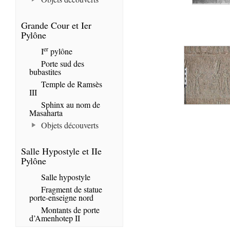
Grande Cour et Ier
Pylône
er
I
pylône
Porte sud des
bubastites
Temple de Ramsès
III
Sphinx au nom de
Masaharta
Objets découverts
Salle Hypostyle et IIe
Pylône
Salle hypostyle
Fragment de statue
porte-enseigne nord
Montants de porte
d’Amenhotep II