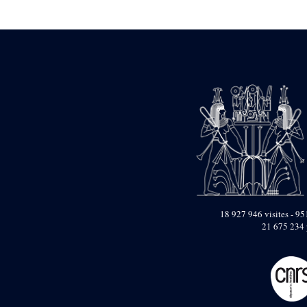
Statue d’un roi
agenouillé présentant
une table d’offrandes de
Séthi II
Statue porte-
enseigne de Séthi II
Statue porte-
enseigne de Séthi II
Stèle de la campagne
nubienne de
Psammétique II
Objets découverts
Zone des Pylônes
Centraux
e
III
pylône
18 927 946 visites - 951
21 675 234 
« Porte » de Ramsès
IX
e
IV
pylône
e
Cour nord du IV
pylône
e
Cour sud du IV