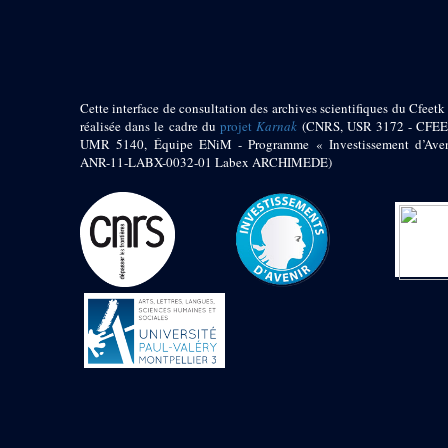
pylône
e
Cour axiale du V
pylône, avant-porte du
e
VI
pylône
e
VI
pylône
e
Cour axiale du VI
Cette interface de consultation des archives scientifiques du Cfeetk 
pylône
réalisée dans le cadre du
projet
Karnak
(CNRS, USR 3172 - CFEE
UMR 5140, Équipe ENiM - Programme « Investissement d’Aven
e
Cour nord du VI
ANR-11-LABX-0032-01 Labex ARCHIMEDE)
pylône
e
Cour sud du VI
pylône
Objets découverts
Zone Centrale du Temple
Chapelle de
Kamoutef
Chapelle de Philippe
Arrhidée
Portique du
sanctuaire de la barque
« Palais de Maât »