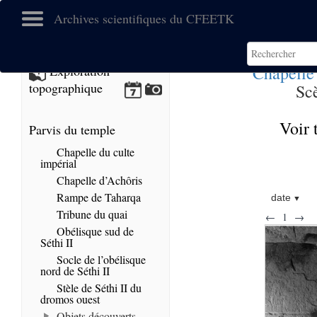
Archives scientifiques du CFEETK
Chapelle
Exploration
topographique
Sc
Voir 
Parvis du temple
Chapelle du culte
impérial
Chapelle d’Achôris
Rampe de Taharqa
date
Tribune du quai
←
1
→
Obélisque sud de
Séthi II
Socle de l’obélisque
nord de Séthi II
Stèle de Séthi II du
dromos ouest
Objets découverts