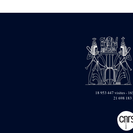
Statue d’un roi
agenouillé présentant
une table d’offrandes de
Séthi II
Statue porte-
enseigne de Séthi II
Statue porte-
enseigne de Séthi II
Stèle de la campagne
nubienne de
Psammétique II
Objets découverts
Zone des Pylônes
Centraux
e
III
pylône
18 953 447 visites - 165
21 698 183 
« Porte » de Ramsès
IX
e
IV
pylône
e
Cour nord du IV
pylône
e
Cour sud du IV