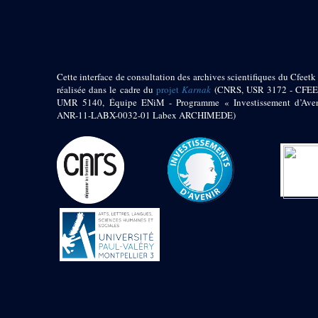
pylône
e
Cour axiale du V
pylône, avant-porte du
e
VI
pylône
e
VI
pylône
e
Cour axiale du VI
Cette interface de consultation des archives scientifiques du Cfeetk 
pylône
réalisée dans le cadre du
projet
Karnak
(CNRS, USR 3172 - CFEE
UMR 5140, Équipe ENiM - Programme « Investissement d’Aven
e
Cour nord du VI
ANR-11-LABX-0032-01 Labex ARCHIMEDE)
pylône
e
Cour sud du VI
pylône
Objets découverts
Zone Centrale du Temple
Chapelle de
Kamoutef
Chapelle de Philippe
Arrhidée
Portique du
sanctuaire de la barque
« Palais de Maât »