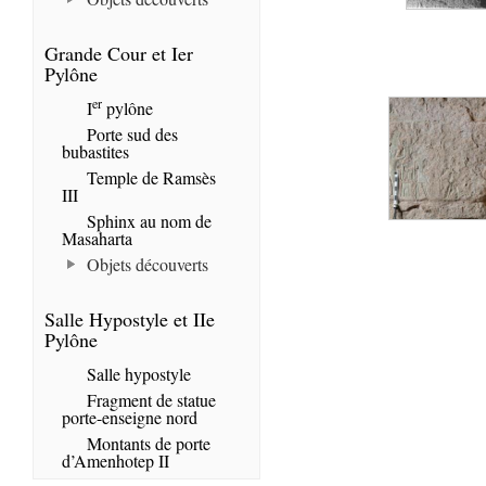
Grande Cour et Ier
Pylône
er
I
pylône
Porte sud des
bubastites
Temple de Ramsès
III
Sphinx au nom de
Masaharta
Objets découverts
Salle Hypostyle et IIe
Pylône
Salle hypostyle
Fragment de statue
porte-enseigne nord
Montants de porte
d’Amenhotep II