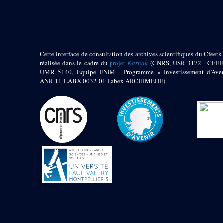
pylône
e
Cour axiale du V
pylône, avant-porte du
e
VI
pylône
e
VI
pylône
e
Cour axiale du VI
Cette interface de consultation des archives scientifiques du Cfeetk 
pylône
réalisée dans le cadre du
projet
Karnak
(CNRS, USR 3172 - CFEE
UMR 5140, Équipe ENiM - Programme « Investissement d’Aven
e
Cour nord du VI
ANR-11-LABX-0032-01 Labex ARCHIMEDE)
pylône
e
Cour sud du VI
pylône
Objets découverts
Zone Centrale du Temple
Chapelle de
Kamoutef
Chapelle de Philippe
Arrhidée
Portique du
sanctuaire de la barque
« Palais de Maât »