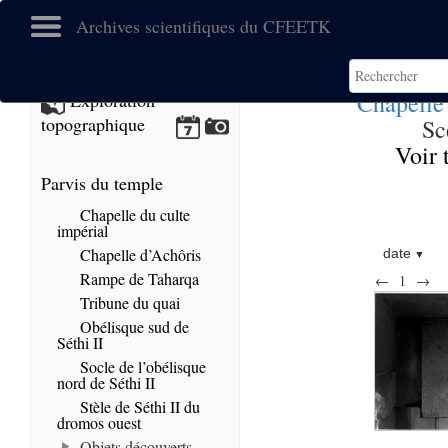
Archives scientifiques du CFEETK
Chapelle
Exploration
topographique
Sc
Voir 
Parvis du temple
Chapelle du culte
impérial
Chapelle d’Achôris
date
Rampe de Taharqa
←
1
→
Tribune du quai
Obélisque sud de
Séthi II
Socle de l’obélisque
nord de Séthi II
Stèle de Séthi II du
dromos ouest
Objets découverts