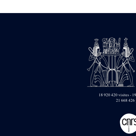
Statue d’un roi
agenouillé présentant
une table d’offrandes de
Séthi II
Statue porte-
enseigne de Séthi II
Statue porte-
enseigne de Séthi II
Stèle de la campagne
nubienne de
Psammétique II
Objets découverts
Zone des Pylônes
Centraux
e
III
pylône
18 920 420 visites - 19
21 668 426 
« Porte » de Ramsès
IX
e
IV
pylône
e
Cour nord du IV
pylône
e
Cour sud du IV