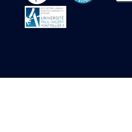
Objets découverts
Zone de l'Akhmenou
Salle des fêtes «
Heret-ib »
Autel de la salle
solaire
Base de statue
Base de statue de
Thoutmosis III
Base et pieds d’un
groupe statuaire
Fragment inférieur
de statue de Thoutmosis
III présentant un autel à
libation
Statue agenouillée
Table d’offrandes de
Thoutmosis III
Objets découverts