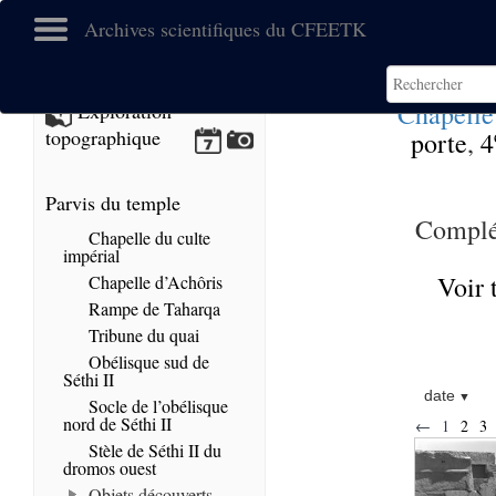
Archives scientifiques du CFEETK
Chapelle
Exploration
topographique
porte
,
4
Parvis du temple
Complé
Chapelle du culte
impérial
Voir 
Chapelle d’Achôris
Rampe de Taharqa
Tribune du quai
Obélisque sud de
Séthi II
date
Socle de l’obélisque
nord de Séthi II
←
1
2
3
Stèle de Séthi II du
dromos ouest
Objets découverts