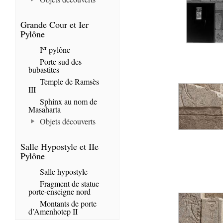
Grande Cour et Ier
Pylône
er
I
pylône
Porte sud des
bubastites
Temple de Ramsès
III
Sphinx au nom de
Masaharta
Objets découverts
Salle Hypostyle et IIe
Pylône
Salle hypostyle
Fragment de statue
porte-enseigne nord
Montants de porte
d’Amenhotep II