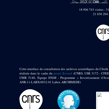
pylône
e
Cour axiale du V
18 906 743 visites - 31
pylône, avant-porte du
21 656 204 
e
VI
pylône
e
VI
pylône
e
Cour axiale du VI
pylône
e
Cour nord du VI
pylône
e
Cour sud du VI
pylône
Objets découverts
Zone Centrale du Temple
Cette interface de consultation des archives scientifiques du Cfeetk 
réalisée dans le cadre du
projet
Karnak
(CNRS, USR 3172 - CFEE
Chapelle de
UMR 5140, Équipe ENiM - Programme « Investissement d’Aven
Kamoutef
ANR-11-LABX-0032-01 Labex ARCHIMEDE)
Chapelle de Philippe
Arrhidée
Portique du
sanctuaire de la barque
« Palais de Maât »