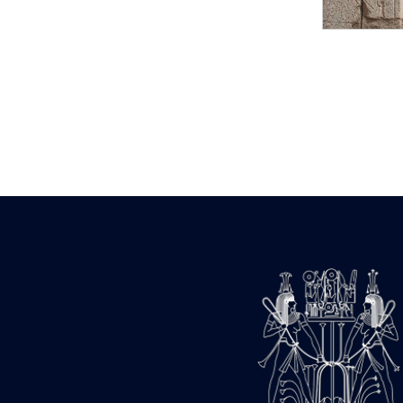
Statue d’un roi
agenouillé présentant
une table d’offrandes de
Séthi II
Statue porte-
enseigne de Séthi II
Statue porte-
enseigne de Séthi II
Stèle de la campagne
nubienne de
Psammétique II
Objets découverts
Zone des Pylônes
Centraux
e
III
pylône
« Porte » de Ramsès
IX
e
IV
pylône
e
Cour nord du IV
pylône
e
Cour sud du IV