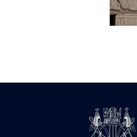
Statue d’un roi
agenouillé présentant
une table d’offrandes de
Séthi II
Statue porte-
enseigne de Séthi II
Statue porte-
enseigne de Séthi II
Stèle de la campagne
nubienne de
Psammétique II
Objets découverts
Zone des Pylônes
Centraux
e
III
pylône
« Porte » de Ramsès
IX
e
IV
pylône
e
Cour nord du IV
pylône
e
Cour sud du IV