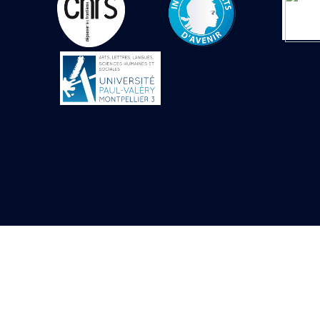
Objets découverts
Zone de l'Akhmenou
Salle des fêtes «
Heret-ib »
Autel de la salle
solaire
Base de statue
Base de statue de
Thoutmosis III
Base et pieds d’un
groupe statuaire
Fragment inférieur
de statue de Thoutmosis
III présentant un autel à
libation
Statue agenouillée
Table d’offrandes de
Thoutmosis III
Objets découverts