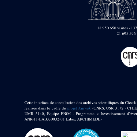
pylône
e
Cour axiale du V
pylône, avant-porte du
e
VI
pylône
e
VI
pylône
18 950 650 visites - 137
e
Cour axiale du VI
21 695 596 
pylône
e
Cour nord du VI
pylône
e
Cour sud du VI
pylône
Objets découverts
Zone Centrale du Temple
Chapelle de
Kamoutef
Cette interface de consultation des archives scientifiques du Cfeetk 
Chapelle de Philippe
réalisée dans le cadre du
projet
Karnak
(CNRS, USR 3172 - CFEE
Arrhidée
UMR 5140, Équipe ENiM - Programme « Investissement d’Aven
ANR-11-LABX-0032-01 Labex ARCHIMEDE)
Portique du
sanctuaire de la barque
« Palais de Maât »