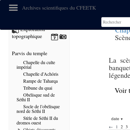
Archives scientifiques du CFEETK
Chap
Exploration
topographique
Scène
Parvis du temple
La scè
Chapelle du culte
banque
impérial
légende
Chapelle d’Achôris
Rampe de Taharqa
Tribune du quai
Voir 
Obélisque sud de
Séthi II
Socle de l’obélisque
nord de Séthi II
Stèle de Séthi II du
date
dromos ouest
←
1
2
3
Objets découverts