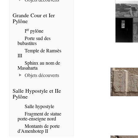
Grande Cour et Ier
Pylône
er
I
pylône
Porte sud des
bubastites
Temple de Ramsès
III
Sphinx au nom de
Masaharta
Objets découverts
Salle Hypostyle et IIe
Pylône
Salle hypostyle
Fragment de statue
porte-enseigne nord
Montants de porte
d’Amenhotep II