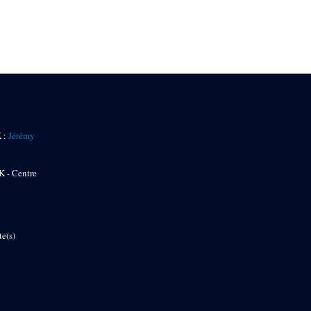
K :
Jérémy
K - Centre
te(s)