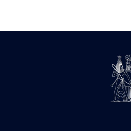
Zone des Pylônes Centraux
e
III
pylône
« Porte » de Ramsès IX
e
IV
pylône
e
Cour nord du IV
pylône
e
Cour sud du IV
pylône
e
Cour axiale du V
pylône, avant-
e
porte du VI
pylône
e
VI
pylône
e
Cour axiale du VI
pylône
e
Cour nord du VI
pylône
e
Cour sud du VI
pylône
Objets découverts
Zone Centrale du Temple
Chapelle de Kamoutef
Chapelle de Philippe Arrhidée
Portique du sanctuaire de la