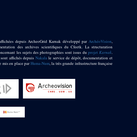
affichées depuis ArcheoGrid Karnak développé par
ArchéoVision
,
entation des archives scientifiques du Cfeetk. La structuration
oncernant les sujets des photographies sont issus du
projet
Karnak
.
 sont affichés depuis
Nakala
le service de dépôt, documentation et
e mis en place par
Huma-Num
, la très grande infrastructure française