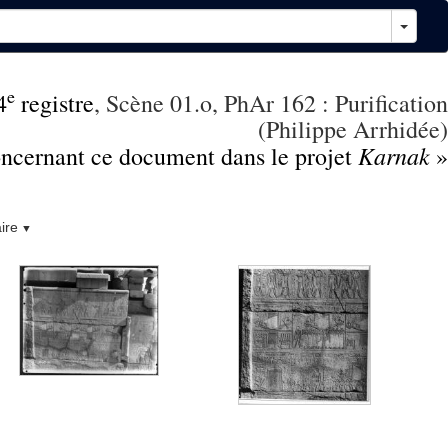
e
4
registre
, Scène 01.o, PhAr 162 : Purification
(Philippe Arrhidée)
Karnak
concernant ce document dans le projet
»
ire