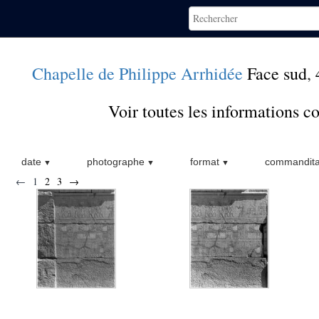
Chapelle de Philippe Arrhidée
Face sud
,
Voir toutes les informations 
date
photographe
format
commandita
←
1
2
3
→