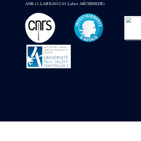
Mur extérieur de
ANR-11-LABX-0032-01 Labex ARCHIMEDE)
Thoutmosis III
Magasin nord 2
(MN2)
Mur extérieur de
Thoutmosis III
Zone Solaire de l'Est
Colonnade orientale
de Taharqa
Temple de l’est de
Ramsès II
Zone Osirienne de l'Est
Chapelle
anépigraphe avec
claustrum
Chapelle d’Osiris
Heqa-djet
Objets découverts