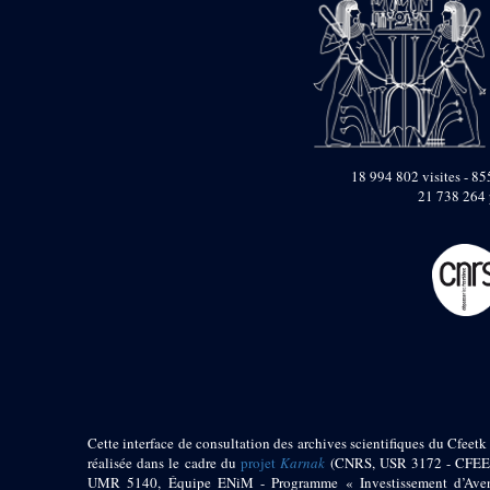
Objets découverts
Zone de l'Akhmenou
Salle des fêtes «
Heret-ib »
Autel de la salle
solaire
18 994 802 visites - 855
Base de statue
21 738 264 
Base de statue de
Thoutmosis III
Base et pieds d’un
groupe statuaire
Fragment inférieur
de statue de Thoutmosis
III présentant un autel à
libation
Statue agenouillée
Table d’offrandes de
Thoutmosis III
Cette interface de consultation des archives scientifiques du Cfeetk 
Objets découverts
réalisée dans le cadre du
projet
Karnak
(CNRS, USR 3172 - CFEE
UMR 5140, Équipe ENiM - Programme « Investissement d’Aven