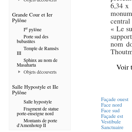
6,34 x
monumen
Grande Cour et Ier
central
Pylône
« Le su
er
I
pylône
support
Porte sud des
bubastites
nom do
Temple de Ramsès
Thoutmo
III
Sphinx au nom de
Masaharta
Voir 
Objets découverts
Salle Hypostyle et IIe
Pylône
Façade ouest
Salle hypostyle
Face nord
Fragment de statue
Face sud
porte-enseigne nord
Façade est
Montants de porte
Vestibule
d’Amenhotep II
Sanctuaire