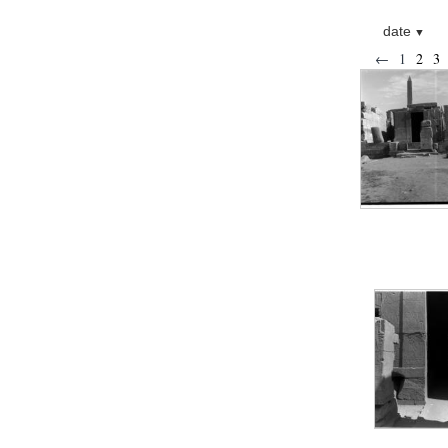
Statue d’un roi
agenouillé présentant
une table d’offrandes de
date
Séthi II
←
1
2
3
Statue porte-
enseigne de Séthi II
Statue porte-
enseigne de Séthi II
Stèle de la campagne
nubienne de
Psammétique II
Objets découverts
Zone des Pylônes
Centraux
e
III
pylône
« Porte » de Ramsès
IX
e
IV
pylône
e
Cour nord du IV
pylône
e
Cour sud du IV