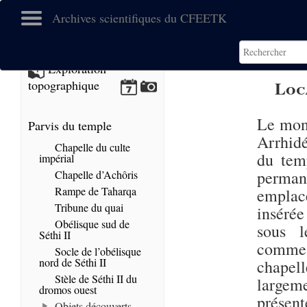
Archives scientifiques du CFEETK
Exploration
Loc
topographique
Le mon
Parvis du temple
Arrhidé
Chapelle du culte
du tem
impérial
perman
Chapelle d’Achôris
Rampe de Taharqa
emplace
Tribune du quai
insérée
Obélisque sud de
sous l
Séthi II
comme u
Socle de l’obélisque
nord de Séthi II
chapel
Stèle de Séthi II du
largem
dromos ouest
présent
Objets découverts