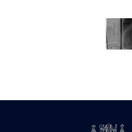
pylône
e
Cour axiale du V
pylône, avant-porte du
e
VI
pylône
e
VI
pylône
e
Cour axiale du VI
pylône
e
Cour nord du VI
pylône
e
Cour sud du VI
pylône
Objets découverts
Zone Centrale du Temple
Chapelle de
Kamoutef
Chapelle de Philippe
Arrhidée
Portique du
sanctuaire de la barque
« Palais de Maât »