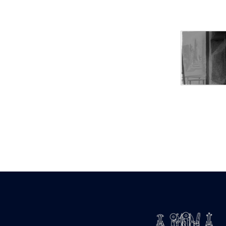
pylône
e
Cour axiale du V
pylône, avant-porte du
e
VI
pylône
e
VI
pylône
e
Cour axiale du VI
pylône
e
Cour nord du VI
pylône
e
Cour sud du VI
pylône
Objets découverts
Zone Centrale du Temple
Chapelle de
Kamoutef
Chapelle de Philippe
Arrhidée
Portique du
sanctuaire de la barque
« Palais de Maât »