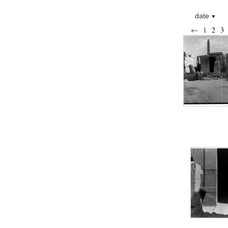
Statue d’un roi
agenouillé présentant
une table d’offrandes de
date
Séthi II
←
1
2
3
Statue porte-
enseigne de Séthi II
Statue porte-
enseigne de Séthi II
Stèle de la campagne
nubienne de
Psammétique II
Objets découverts
Zone des Pylônes
Centraux
e
III
pylône
« Porte » de Ramsès
IX
e
IV
pylône
e
Cour nord du IV
pylône
e
Cour sud du IV