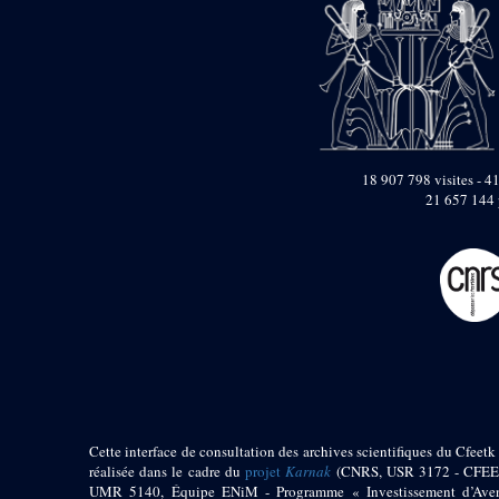
Objets découverts
Zone de l'Akhmenou
Salle des fêtes «
Heret-ib »
Autel de la salle
solaire
18 907 798 visites - 41
Base de statue
21 657 144 
Base de statue de
Thoutmosis III
Base et pieds d’un
groupe statuaire
Fragment inférieur
de statue de Thoutmosis
III présentant un autel à
libation
Statue agenouillée
Table d’offrandes de
Thoutmosis III
Cette interface de consultation des archives scientifiques du Cfeetk 
Objets découverts
réalisée dans le cadre du
projet
Karnak
(CNRS, USR 3172 - CFEE
UMR 5140, Équipe ENiM - Programme « Investissement d’Aven