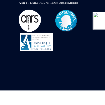
Mur extérieur de
ANR-11-LABX-0032-01 Labex ARCHIMEDE)
Thoutmosis III
Magasin nord 2
(MN2)
Mur extérieur de
Thoutmosis III
Zone Solaire de l'Est
Colonnade orientale
de Taharqa
Temple de l’est de
Ramsès II
Zone Osirienne de l'Est
Chapelle
anépigraphe avec
claustrum
Chapelle d’Osiris
Heqa-djet
Objets découverts