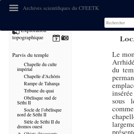
Archives scientifiques du CFEETK
Exploration
Loc
topographique
Le mon
Parvis du temple
Arrhidé
Chapelle du culte
du tem
impérial
perman
Chapelle d’Achôris
Rampe de Taharqa
emplace
Tribune du quai
insérée
Obélisque sud de
sous l
Séthi II
comme u
Socle de l’obélisque
nord de Séthi II
chapel
Stèle de Séthi II du
largem
dromos ouest
présent
Objets découverts