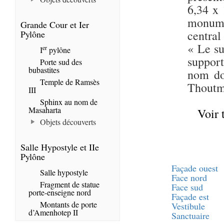
6,34 x
monumen
Grande Cour et Ier
central
Pylône
« Le su
er
I
pylône
support
Porte sud des
bubastites
nom do
Temple de Ramsès
Thoutmo
III
Sphinx au nom de
Masaharta
Voir 
Objets découverts
Salle Hypostyle et IIe
Pylône
Façade ouest
Salle hypostyle
Face nord
Fragment de statue
Face sud
porte-enseigne nord
Façade est
Montants de porte
Vestibule
d’Amenhotep II
Sanctuaire