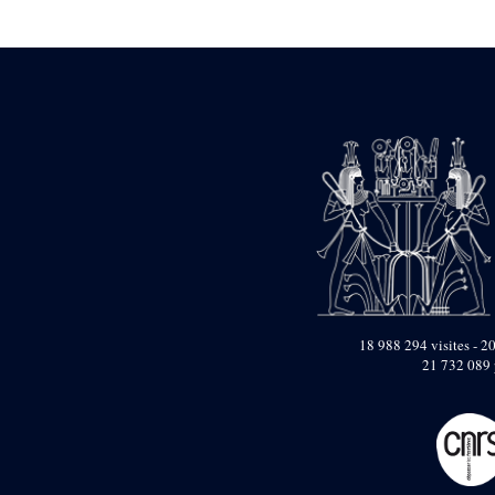
Statue d’un roi
agenouillé présentant
une table d’offrandes de
Séthi II
Statue porte-
enseigne de Séthi II
Statue porte-
enseigne de Séthi II
Stèle de la campagne
nubienne de
Psammétique II
Objets découverts
Zone des Pylônes
Centraux
e
III
pylône
18 988 294 visites - 20
21 732 089 
« Porte » de Ramsès
IX
e
IV
pylône
e
Cour nord du IV
pylône
e
Cour sud du IV