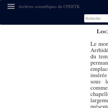
Archives scientifiques du CFEETK
Loc
Le mon
Arrhidé
du tem
perman
emplace
insérée
sous l
comme u
chapel
largem
présent