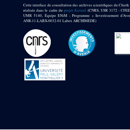
Objets découverts
Cette interface de consultation des archives scientifiques du Cfeetk 
réalisée dans le cadre du
projet
Karnak
(CNRS, USR 3172 - CFEE
UMR 5140, Équipe ENiM - Programme « Investissement d’Aven
Zone de l'Akhmenou
ANR-11-LABX-0032-01 Labex ARCHIMEDE)
Salle des fêtes «
Heret-ib »
Autel de la salle
solaire
Base de statue
Base de statue de
Thoutmosis III
Base et pieds d’un
groupe statuaire
Fragment inférieur
de statue de Thoutmosis
III présentant un autel à
libation
Statue agenouillée
Table d’offrandes de
Thoutmosis III
Objets découverts