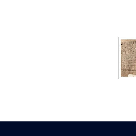
Statue d’un roi
agenouillé présentant
une table d’offrandes de
Séthi II
Statue porte-
enseigne de Séthi II
Statue porte-
enseigne de Séthi II
Stèle de la campagne
nubienne de
Psammétique II
Objets découverts
Zone des Pylônes
Centraux
e
III
pylône
« Porte » de Ramsès
IX
e
IV
pylône
e
Cour nord du IV
pylône
e
Cour sud du IV