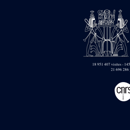
pylône
e
Cour axiale du V
pylône, avant-porte du
e
VI
pylône
e
VI
pylône
e
Cour axiale du VI
pylône
e
Cour nord du VI
pylône
e
Cour sud du VI
pylône
18 951 407 visites - 145
Objets découverts
21 696 286 
Zone Centrale du Temple
Chapelle de
Kamoutef
Chapelle de Philippe
Arrhidée
Portique du
sanctuaire de la barque
« Palais de Maât »