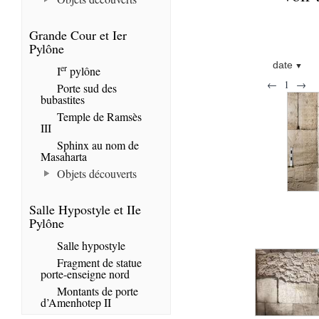
Grande Cour et Ier
Pylône
date
er
I
pylône
←
1
→
Porte sud des
bubastites
Temple de Ramsès
III
Sphinx au nom de
Masaharta
Objets découverts
Salle Hypostyle et IIe
Pylône
Salle hypostyle
Fragment de statue
porte-enseigne nord
Montants de porte
d’Amenhotep II