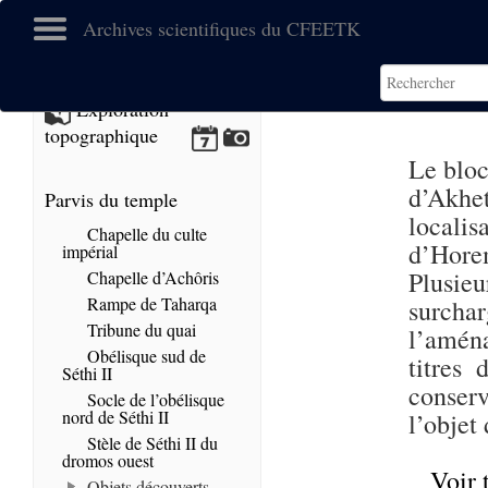
Archives scientifiques du CFEETK
Exploration
topographique
Le bloc
d’Akhe
Parvis du temple
locali
Chapelle du culte
d’Horem
impérial
Plusieu
Chapelle d’Achôris
Rampe de Taharqa
surcha
Tribune du quai
l’amén
Obélisque sud de
titres 
Séthi II
conser
Socle de l’obélisque
nord de Séthi II
l’objet
Stèle de Séthi II du
dromos ouest
Voir 
Objets découverts