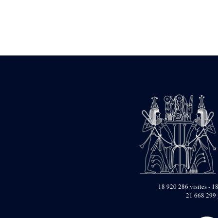
Statue d’un roi
agenouillé présentant
une table d’offrandes de
Séthi II
Statue porte-
enseigne de Séthi II
Statue porte-
enseigne de Séthi II
Stèle de la campagne
nubienne de
Psammétique II
Objets découverts
Zone des Pylônes
Centraux
e
III
pylône
« Porte » de Ramsès
IX
e
IV
pylône
18 920 286 visites - 18
e
Cour nord du IV
21 668 299 
pylône
e
Cour sud du IV