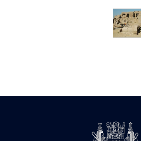
Statue d’un roi
agenouillé présentant
une table d’offrandes de
Séthi II
Statue porte-
enseigne de Séthi II
Statue porte-
enseigne de Séthi II
Stèle de la campagne
nubienne de
Psammétique II
Objets découverts
Zone des Pylônes
Centraux
e
III
pylône
« Porte » de Ramsès
IX
e
IV
pylône
e
Cour nord du IV
pylône
e
Cour sud du IV