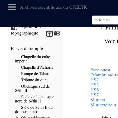
Archives scientifiques du CFEETK
« Pala
Exploration
topographique
Voir 
Parvis du temple
Chapelle du culte
impérial
Chapelle d’Achôris
Face ouest
Rampe de Taharqa
Déambulatoire
HS2
Tribune du quai
HS3
Obélisque sud de
HS6
Séthi II
HS7
Socle de l’obélisque
Mur est
nord de Séthi II
Mur extérieur
Stèle de Séthi II du
dromos ouest
Objets découverts
date