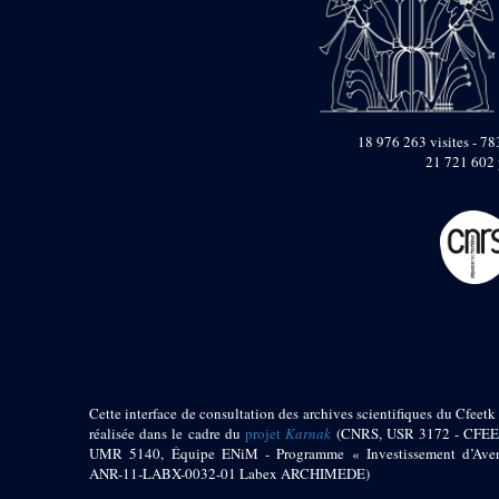
pylône
e
Cour axiale du V
pylône, avant-porte du
e
VI
pylône
e
VI
pylône
e
Cour axiale du VI
pylône
18 976 263 visites - 783
21 721 602 
e
Cour nord du VI
pylône
e
Cour sud du VI
pylône
Objets découverts
Zone Centrale du Temple
Chapelle de
Kamoutef
Chapelle de Philippe
Arrhidée
Cette interface de consultation des archives scientifiques du Cfeetk 
réalisée dans le cadre du
projet
Karnak
(CNRS, USR 3172 - CFEE
Portique du
sanctuaire de la barque
UMR 5140, Équipe ENiM - Programme « Investissement d’Aven
ANR-11-LABX-0032-01 Labex ARCHIMEDE)
« Palais de Maât »