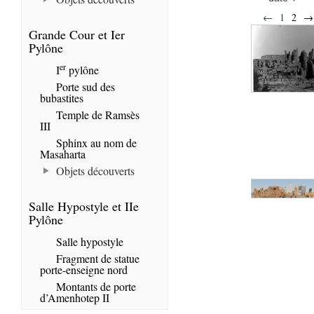
←
1
2
→
Grande Cour et Ier
Pylône
er
I
pylône
Porte sud des
bubastites
Temple de Ramsès
III
Sphinx au nom de
Masaharta
Objets découverts
Salle Hypostyle et IIe
Pylône
Salle hypostyle
Fragment de statue
porte-enseigne nord
Montants de porte
d’Amenhotep II