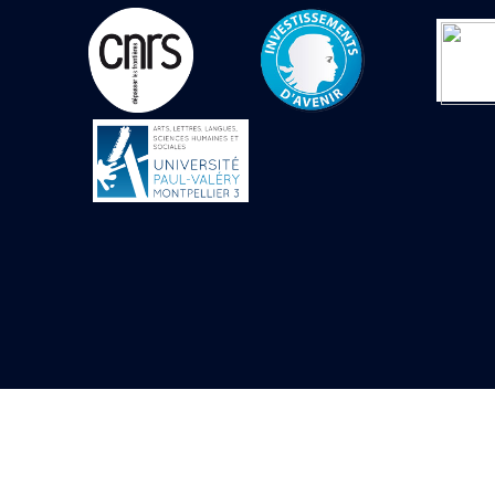
Objets découverts
Zone de l'Akhmenou
Salle des fêtes «
Heret-ib »
Autel de la salle
solaire
Base de statue
Base de statue de
Thoutmosis III
Base et pieds d’un
groupe statuaire
Fragment inférieur
de statue de Thoutmosis
III présentant un autel à
libation
Statue agenouillée
Table d’offrandes de
Thoutmosis III
Objets découverts