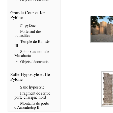
Grande Cour et Ier
Pylône
er
I
pylône
Porte sud des
bubastites
Temple de Ramsès
III
Sphinx au nom de
Masaharta
Objets découverts
Salle Hypostyle et IIe
Pylône
Salle hypostyle
Fragment de statue
porte-enseigne nord
Montants de porte
d’Amenhotep II