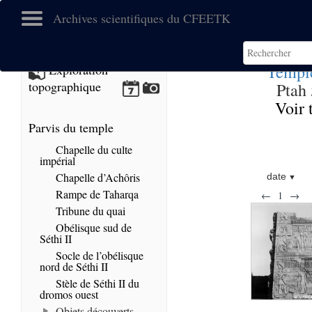
Archives scientifiques du CFEETK
Temple
Exploration
topographique
Ptah 
Voir 
Parvis du temple
Chapelle du culte
impérial
Chapelle d’Achôris
date
Rampe de Taharqa
←
1
→
Tribune du quai
Obélisque sud de
Séthi II
Socle de l’obélisque
nord de Séthi II
Stèle de Séthi II du
dromos ouest
Objets découverts