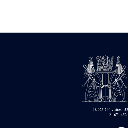
Statue d’un roi
agenouillé présentant
une table d’offrandes de
Séthi II
Statue porte-
enseigne de Séthi II
Statue porte-
enseigne de Séthi II
Stèle de la campagne
nubienne de
Psammétique II
Objets découverts
Zone des Pylônes
Centraux
e
III
pylône
« Porte » de Ramsès
IX
e
IV
pylône
18 923 740 visites - 52
e
Cour nord du IV
21 671 452 
pylône
e
Cour sud du IV