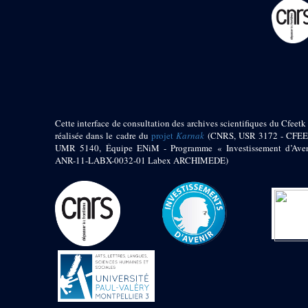
pylône
e
Cour axiale du V
pylône, avant-porte du
e
VI
pylône
e
VI
pylône
e
Cour axiale du VI
pylône
e
Cour nord du VI
pylône
Cette interface de consultation des archives scientifiques du Cfeetk 
e
Cour sud du VI
réalisée dans le cadre du
projet
Karnak
(CNRS, USR 3172 - CFEE
pylône
UMR 5140, Équipe ENiM - Programme « Investissement d’Aven
Objets découverts
ANR-11-LABX-0032-01 Labex ARCHIMEDE)
Zone Centrale du Temple
Chapelle de
Kamoutef
Chapelle de Philippe
Arrhidée
Portique du
sanctuaire de la barque
« Palais de Maât »