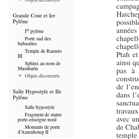
campag
Hatche
Grande Cour et Ier
possibl
Pylône
années 
er
I
pylône
chapell
Porte sud des
bubastites
chapell
Temple de Ramsès
Ptah et
III
ainsi q
Sphinx au nom de
Masaharta
pas à 
Objets découverts
constru
de l’en
Salle Hypostyle et IIe
dans l’
Pylône
sanctua
Salle hypostyle
travaux
Fragment de statue
avec un
porte-enseigne nord
de Chab
Montants de porte
d’Amenhotep II
templ