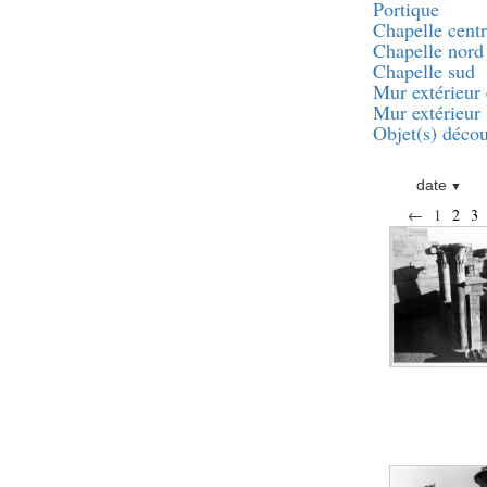
pylône
Portique
Chapelle centr
e
Cour axiale du V
Chapelle nord
pylône, avant-porte du
e
VI
pylône
Chapelle sud
Mur extérieur 
e
VI
pylône
Mur extérieur
e
Cour axiale du VI
Objet(s) décou
pylône
e
Cour nord du VI
pylône
date
e
Cour sud du VI
←
1
2
3
pylône
Objets découverts
Zone Centrale du Temple
Chapelle de
Kamoutef
Chapelle de Philippe
Arrhidée
Portique du
sanctuaire de la barque
« Palais de Maât »