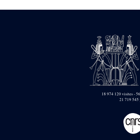
Mur extérieur de
Thoutmosis III
Magasin nord 2
(MN2)
Mur extérieur de
Thoutmosis III
Zone Solaire de l'Est
Colonnade orientale
de Taharqa
Temple de l’est de
Ramsès II
18 974 120 visites - 56
Zone Osirienne de l'Est
21 719 545 
Chapelle
anépigraphe avec
claustrum
Chapelle d’Osiris
Heqa-djet
Objets découverts