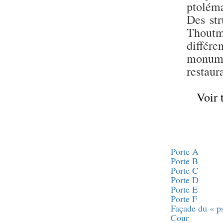
Statue d’un roi
ptoléma
agenouillé présentant
une table d’offrandes de
Des str
Séthi II
Thoutm
Statue porte-
différe
enseigne de Séthi II
monume
Statue porte-
enseigne de Séthi II
restaur
Stèle de la campagne
nubienne de
Psammétique II
Voir 
Objets découverts
Zone des Pylônes
Centraux
Porte A
e
III
pylône
Porte B
« Porte » de Ramsès
Porte C
IX
Porte D
e
IV
pylône
Porte E
e
Cour nord du IV
Porte F
pylône
Façade du « p
e
Cour
Cour sud du IV