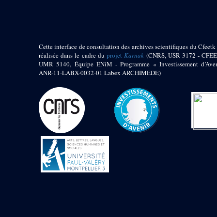
Zone des Chapelle
Adossées de l'Est
Sanctuaire oriental
Cette interface de consultation des archives scientifiques du Cfeetk 
de Thoutmosis III
réalisée dans le cadre du
projet
Karnak
(CNRS, USR 3172 - CFEE
Chapelle au nord de
UMR 5140, Équipe ENiM - Programme « Investissement d’Aven
l’obélisque
ANR-11-LABX-0032-01 Labex ARCHIMEDE)
Chapelle au sud de
l’obélisque
Allée processionnelle
Sud-Nord
Décret oraculaire
d’Amon en faveur de
Maâtkarê B
e
Cour du VII
pylône
- « Cour de la cachette »
e
VII
pylône
e
Cour du X
pylône
Edifice
d’Amenhotep II