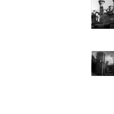
Objets découverts
Zone de l'Akhmenou
Salle des fêtes «
Heret-ib »
Autel de la salle
solaire
Base de statue
Base de statue de
Thoutmosis III
Base et pieds d’un
groupe statuaire
Fragment inférieur
de statue de Thoutmosis
III présentant un autel à
libation
Statue agenouillée
Table d’offrandes de
Thoutmosis III
Objets découverts