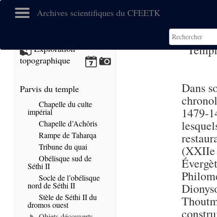
Archives scientifiques du CFEETK
Templ
Exploration
topographique
Dans so
Parvis du temple
chronol
Chapelle du culte
1479-14
impérial
lesquel
Chapelle d’Achôris
Rampe de Taharqa
restau
Tribune du quai
(XXIIe 
Obélisque sud de
Évergè
Séthi II
Philomé
Socle de l’obélisque
nord de Séthi II
Dionys
Stèle de Séthi II du
Thoutm
dromos ouest
constr
Objets découverts