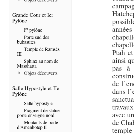
campag
Hatche
Grande Cour et Ier
possibl
Pylône
années 
er
I
pylône
chapell
Porte sud des
bubastites
chapell
Temple de Ramsès
Ptah et
III
ainsi q
Sphinx au nom de
Masaharta
pas à 
Objets découverts
constru
de l’en
Salle Hypostyle et IIe
dans l’
Pylône
sanctua
Salle hypostyle
travaux
Fragment de statue
avec un
porte-enseigne nord
de Chab
Montants de porte
d’Amenhotep II
templ