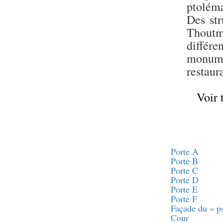
Statue d’un roi
ptoléma
agenouillé présentant
une table d’offrandes de
Des str
Séthi II
Thoutm
Statue porte-
différe
enseigne de Séthi II
monume
Statue porte-
enseigne de Séthi II
restaur
Stèle de la campagne
nubienne de
Psammétique II
Voir 
Objets découverts
Zone des Pylônes
Centraux
Porte A
e
III
pylône
Porte B
« Porte » de Ramsès
Porte C
IX
Porte D
e
IV
pylône
Porte E
e
Cour nord du IV
Porte F
pylône
Façade du « p
e
Cour
Cour sud du IV