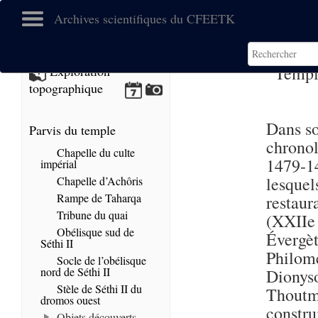
Archives scientifiques du CFEETK
Templ
Exploration
topographique
Dans so
Parvis du temple
chronol
Chapelle du culte
1479-14
impérial
lesquel
Chapelle d’Achôris
Rampe de Taharqa
restau
Tribune du quai
(XXIIe 
Obélisque sud de
Évergè
Séthi II
Philomé
Socle de l’obélisque
nord de Séthi II
Dionys
Stèle de Séthi II du
Thoutm
dromos ouest
constr
Objets découverts