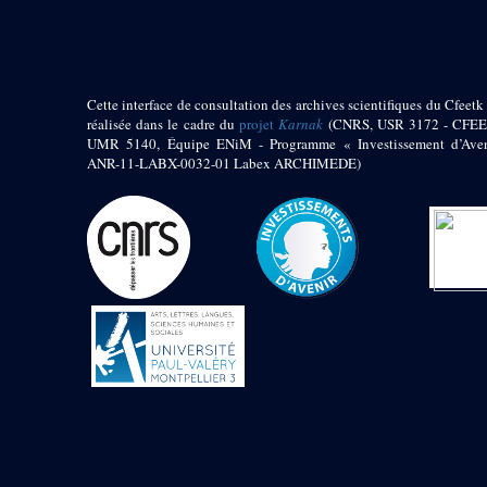
Zone des Chapelle
Adossées de l'Est
Sanctuaire oriental
Cette interface de consultation des archives scientifiques du Cfeetk 
de Thoutmosis III
réalisée dans le cadre du
projet
Karnak
(CNRS, USR 3172 - CFEE
Chapelle au nord de
UMR 5140, Équipe ENiM - Programme « Investissement d’Aven
l’obélisque
ANR-11-LABX-0032-01 Labex ARCHIMEDE)
Chapelle au sud de
l’obélisque
Allée processionnelle
Sud-Nord
Décret oraculaire
d’Amon en faveur de
Maâtkarê B
e
Cour du VII
pylône
- « Cour de la cachette »
e
VII
pylône
e
Cour du X
pylône
Edifice
d’Amenhotep II