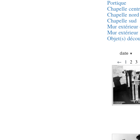
pylône
Portique
Chapelle centr
e
Cour axiale du V
Chapelle nord
pylône, avant-porte du
e
VI
pylône
Chapelle sud
Mur extérieur 
e
VI
pylône
Mur extérieur
e
Cour axiale du VI
Objet(s) décou
pylône
e
Cour nord du VI
pylône
date
e
Cour sud du VI
←
1
2
3
pylône
Objets découverts
Zone Centrale du Temple
Chapelle de
Kamoutef
Chapelle de Philippe
Arrhidée
Portique du
sanctuaire de la barque
« Palais de Maât »