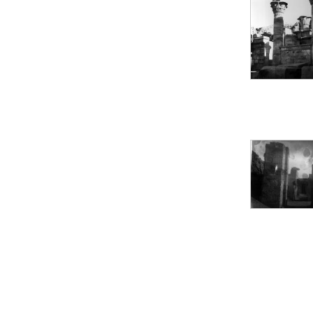
Objets découverts
Zone de l'Akhmenou
Salle des fêtes «
Heret-ib »
Autel de la salle
solaire
Base de statue
Base de statue de
Thoutmosis III
Base et pieds d’un
groupe statuaire
Fragment inférieur
de statue de Thoutmosis
III présentant un autel à
libation
Statue agenouillée
Table d’offrandes de
Thoutmosis III
Objets découverts