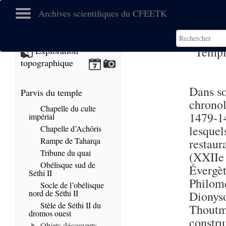
Archives scientifiques du CFEETK
Templ
Exploration
topographique
Dans so
Parvis du temple
chronol
Chapelle du culte
1479-14
impérial
lesquel
Chapelle d’Achôris
Rampe de Taharqa
restau
Tribune du quai
(XXIIe 
Obélisque sud de
Évergè
Séthi II
Philomé
Socle de l’obélisque
nord de Séthi II
Dionys
Stèle de Séthi II du
Thoutm
dromos ouest
constr
Objets découverts