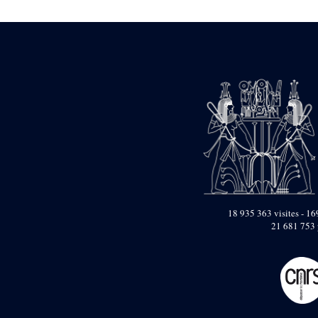
Mur extérieur de
Thoutmosis III
Magasin nord 2
(MN2)
Mur extérieur de
Thoutmosis III
Zone Solaire de l'Est
Colonnade orientale
de Taharqa
Temple de l’est de
Ramsès II
18 935 363 visites - 169
Zone Osirienne de l'Est
21 681 753 
Chapelle
anépigraphe avec
claustrum
Chapelle d’Osiris
Heqa-djet
Objets découverts