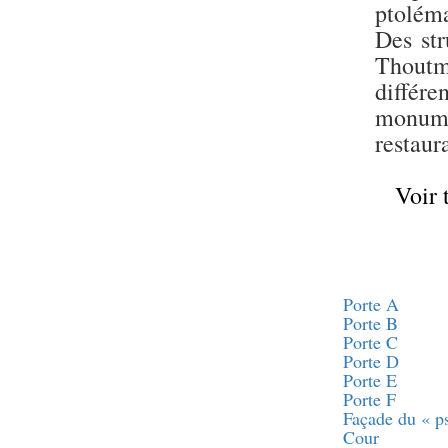
Statue d’un roi
ptoléma
agenouillé présentant
une table d’offrandes de
Des str
Séthi II
Thoutm
Statue porte-
différe
enseigne de Séthi II
monume
Statue porte-
enseigne de Séthi II
restaur
Stèle de la campagne
nubienne de
Psammétique II
Voir 
Objets découverts
Zone des Pylônes
Centraux
Porte A
e
III
pylône
Porte B
« Porte » de Ramsès
Porte C
IX
Porte D
e
IV
pylône
Porte E
e
Cour nord du IV
Porte F
pylône
Façade du « p
e
Cour
Cour sud du IV