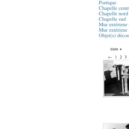
pylône
Portique
Chapelle centr
e
Cour axiale du V
Chapelle nord
pylône, avant-porte du
e
VI
pylône
Chapelle sud
Mur extérieur 
e
VI
pylône
Mur extérieur
e
Cour axiale du VI
Objet(s) décou
pylône
e
Cour nord du VI
pylône
date
e
Cour sud du VI
←
1
2
3
pylône
Objets découverts
Zone Centrale du Temple
Chapelle de
Kamoutef
Chapelle de Philippe
Arrhidée
Portique du
sanctuaire de la barque
« Palais de Maât »