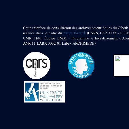
Zone des Chapelle
Adossées de l'Est
Sanctuaire oriental
Cette interface de consultation des archives scientifiques du Cfeetk 
de Thoutmosis III
réalisée dans le cadre du
projet
Karnak
(CNRS, USR 3172 - CFEE
Chapelle au nord de
UMR 5140, Équipe ENiM - Programme « Investissement d’Aven
l’obélisque
ANR-11-LABX-0032-01 Labex ARCHIMEDE)
Chapelle au sud de
l’obélisque
Allée processionnelle
Sud-Nord
Décret oraculaire
d’Amon en faveur de
Maâtkarê B
e
Cour du VII
pylône
- « Cour de la cachette »
e
VII
pylône
e
Cour du X
pylône
Edifice
d’Amenhotep II