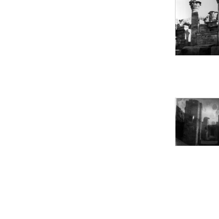
Objets découverts
Zone de l'Akhmenou
Salle des fêtes «
Heret-ib »
Autel de la salle
solaire
Base de statue
Base de statue de
Thoutmosis III
Base et pieds d’un
groupe statuaire
Fragment inférieur
de statue de Thoutmosis
III présentant un autel à
libation
Statue agenouillée
Table d’offrandes de
Thoutmosis III
Objets découverts