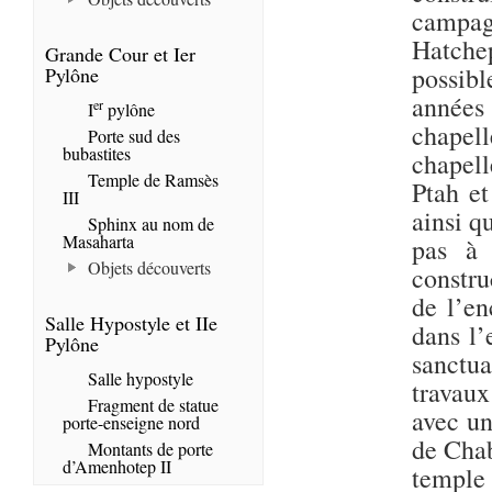
campag
Hatche
Grande Cour et Ier
possibl
Pylône
années 
er
I
pylône
chapell
Porte sud des
bubastites
chapell
Temple de Ramsès
Ptah et
III
ainsi q
Sphinx au nom de
Masaharta
pas à 
Objets découverts
constru
de l’en
Salle Hypostyle et IIe
dans l’
Pylône
sanctua
Salle hypostyle
travaux
Fragment de statue
avec un
porte-enseigne nord
de Chab
Montants de porte
d’Amenhotep II
templ