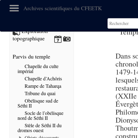
Archives scientifiques du CFEETK
Templ
Exploration
topographique
Dans so
Parvis du temple
chronol
Chapelle du culte
1479-14
impérial
lesquel
Chapelle d’Achôris
Rampe de Taharqa
restau
Tribune du quai
(XXIIe 
Obélisque sud de
Évergè
Séthi II
Philomé
Socle de l’obélisque
nord de Séthi II
Dionys
Stèle de Séthi II du
Thoutm
dromos ouest
constr
Objets découverts