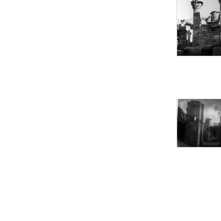
Objets découverts
Zone de l'Akhmenou
Salle des fêtes «
Heret-ib »
Autel de la salle
solaire
Base de statue
Base de statue de
Thoutmosis III
Base et pieds d’un
groupe statuaire
Fragment inférieur
de statue de Thoutmosis
III présentant un autel à
libation
Statue agenouillée
Table d’offrandes de
Thoutmosis III
Objets découverts