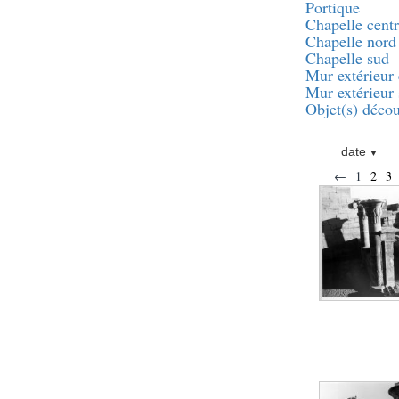
pylône
Portique
Chapelle centr
e
Cour axiale du V
Chapelle nord
pylône, avant-porte du
e
VI
pylône
Chapelle sud
Mur extérieur 
e
VI
pylône
Mur extérieur
e
Cour axiale du VI
Objet(s) décou
pylône
e
Cour nord du VI
pylône
date
e
Cour sud du VI
←
1
2
3
pylône
Objets découverts
Zone Centrale du Temple
Chapelle de
Kamoutef
Chapelle de Philippe
Arrhidée
Portique du
sanctuaire de la barque
« Palais de Maât »