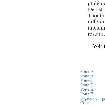
Statue d’un roi
ptoléma
agenouillé présentant
une table d’offrandes de
Des str
Séthi II
Thoutm
Statue porte-
différe
enseigne de Séthi II
monume
Statue porte-
enseigne de Séthi II
restaur
Stèle de la campagne
nubienne de
Psammétique II
Voir 
Objets découverts
Zone des Pylônes
Centraux
Porte A
e
III
pylône
Porte B
« Porte » de Ramsès
Porte C
IX
Porte D
e
IV
pylône
Porte E
e
Cour nord du IV
Porte F
pylône
Façade du « p
e
Cour
Cour sud du IV