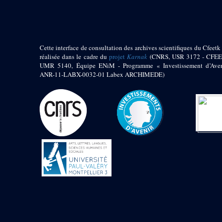
Zone des Chapelle
Adossées de l'Est
Sanctuaire oriental
Cette interface de consultation des archives scientifiques du Cfeetk 
de Thoutmosis III
réalisée dans le cadre du
projet
Karnak
(CNRS, USR 3172 - CFEE
Chapelle au nord de
UMR 5140, Équipe ENiM - Programme « Investissement d’Aven
l’obélisque
ANR-11-LABX-0032-01 Labex ARCHIMEDE)
Chapelle au sud de
l’obélisque
Allée processionnelle
Sud-Nord
Décret oraculaire
d’Amon en faveur de
Maâtkarê B
e
Cour du VII
pylône
- « Cour de la cachette »
e
VII
pylône
e
Cour du X
pylône
Edifice
d’Amenhotep II