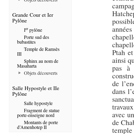
campag
Hatche
Grande Cour et Ier
possibl
Pylône
années 
er
I
pylône
chapell
Porte sud des
bubastites
chapell
Temple de Ramsès
Ptah et
III
ainsi q
Sphinx au nom de
Masaharta
pas à 
Objets découverts
constru
de l’en
Salle Hypostyle et IIe
dans l’
Pylône
sanctua
Salle hypostyle
travaux
Fragment de statue
avec un
porte-enseigne nord
de Chab
Montants de porte
d’Amenhotep II
templ