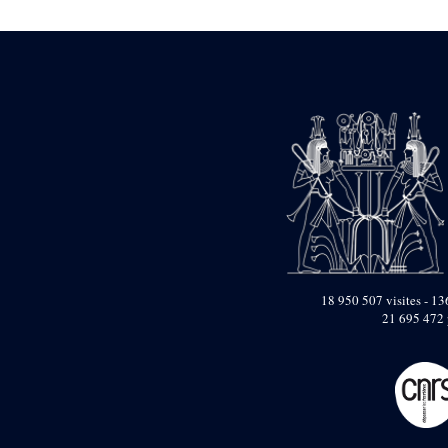
Mur extérieur de
Thoutmosis III
Magasin nord 2
(MN2)
Mur extérieur de
Thoutmosis III
Zone Solaire de l'Est
Colonnade orientale
de Taharqa
Temple de l’est de
Ramsès II
18 950 507 visites - 136
Zone Osirienne de l'Est
21 695 472 
Chapelle
anépigraphe avec
claustrum
Chapelle d’Osiris
Heqa-djet
Objets découverts